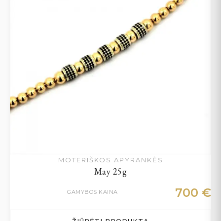
MOTERIŠKOS APYRANKĖS
May 25g
700
€
GAMYBOS KAINA
ŽIŪRĖTI PRODUKTĄ