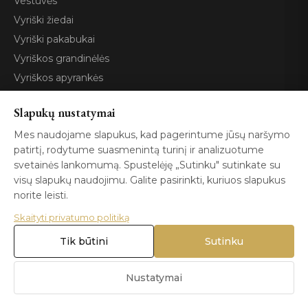
Vestuvės
Vyriški žiedai
Vyriški pakabukai
Vyriškos grandinėlės
Vyriškos apyrankės
Slapukų nustatymai
Paslaugos
Mes naudojame slapukus, kad pagerintume jūsų naršymo
patirtį, rodytume suasmenintą turinį ir analizuotume
Individualus dizainas
svetainės lankomumą. Spustelėję „Sutinku" sutinkate su
Restauravimas
visų slapukų naudojimu. Galite pasirinkti, kuriuos slapukus
norite leisti.
Vertinimas
Konsultacijos
Skaityti privatumo politiką
Pristatymas ir grąžinimas
Tik būtini
Sutinku
Nustatymai
Naujienlaiškis