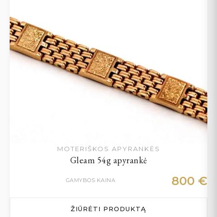
MOTERIŠKOS APYRANKĖS
Gleam 54g apyrankė
800
€
GAMYBOS KAINA
ŽIŪRĖTI PRODUKTĄ