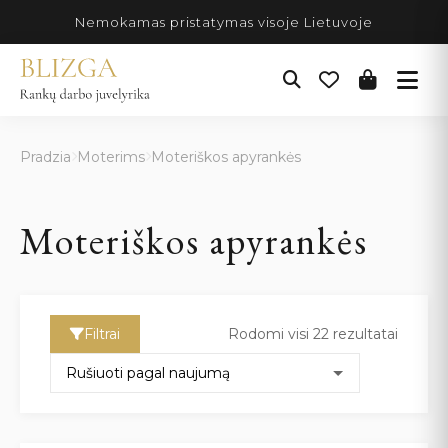
Pereiti
Nemokamas pristatymas visoje Lietuvoje
prie
turinio
Pradzia
Moterims
Moteriškos apyrankės
Moteriškos apyrankės
Filtrai
Rodomi visi 22 rezultatai