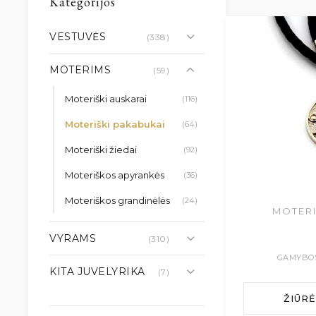
Kategorijos
VESTUVĖS
(338)
MOTERIMS
(59)
Moteriški auskarai
(116)
Moteriški pakabukai
(64)
Moteriški žiedai
(92)
Moteriškos apyrankės
(36)
Moteriškos grandinėlės
(24)
MOTERI
VYRAMS
(310)
GAMYBOS
KITA JUVELYRIKA
(7)
ŽIŪR