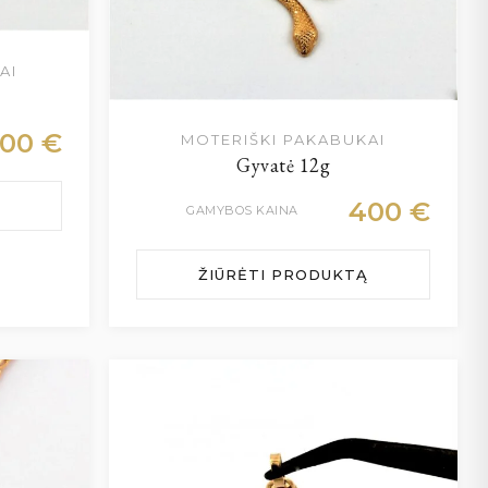
AI
400
€
MOTERIŠKI PAKABUKAI
Gyvatė 12g
400
€
GAMYBOS KAINA
ŽIŪRĖTI PRODUKTĄ