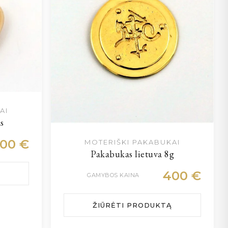
AI
s
400
€
MOTERIŠKI PAKABUKAI
Pakabukas lietuva 8g
400
€
GAMYBOS KAINA
ŽIŪRĖTI PRODUKTĄ