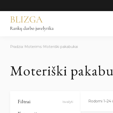
Pereiti
prie
turinio
Pradzia
Moterims
Moteriški pakabukai
Moteriški pakabu
Filtrai
Rodomi 1–24 i
Isvalyti