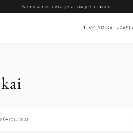
Nemokamas pristatymas visoje Lietuvoje
JUVELYRIKA
PASL
kai
s 64 rezultatu