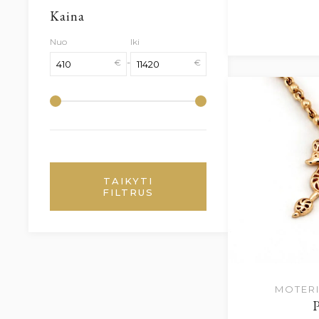
Kaina
Nuo
Iki
-
€
€
TAIKYTI
FILTRUS
MOTERI
P