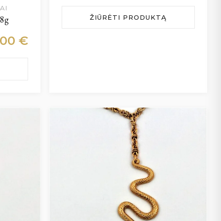
AI
ŽIŪRĖTI PRODUKTĄ
 8g
200
€