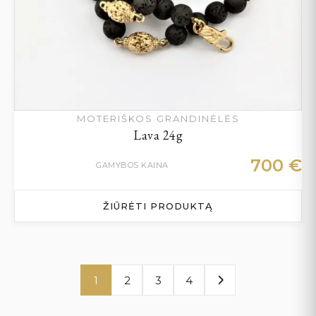
MOTERIŠKOS GRANDINĖLĖS
Lava 24g
700
€
GAMYBOS KAINA
ŽIŪRĖTI PRODUKTĄ
1
2
3
4
Next