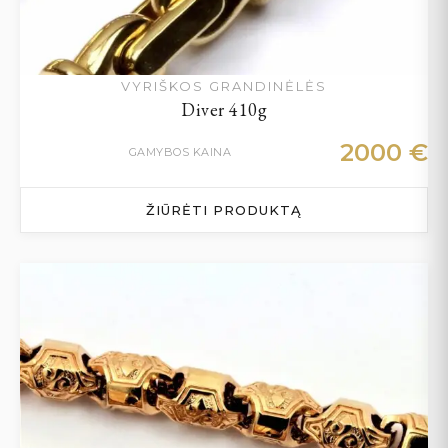
VYRIŠKOS GRANDINĖLĖS
Diver 410g
2000
€
GAMYBOS KAINA
ŽIŪRĖTI PRODUKTĄ