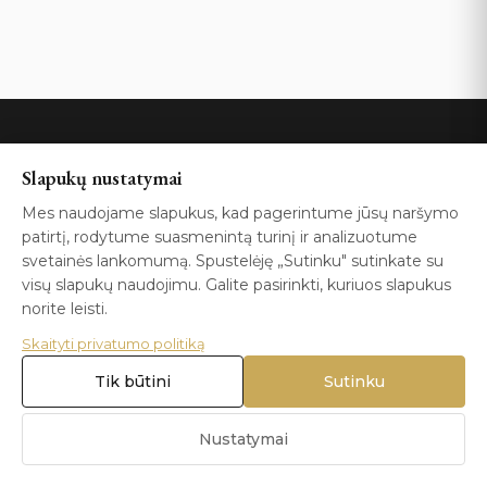
Slapukų nustatymai
Blizga.lt
Mes naudojame slapukus, kad pagerintume jūsų naršymo
patirtį, rodytume suasmenintą turinį ir analizuotume
Išskirtiniai papuošalai tiems, kurie vertina nepriekaištingą
svetainės lankomumą. Spustelėję „Sutinku" sutinkate su
visų slapukų naudojimu. Galite pasirinkti, kuriuos slapukus
kokybę ir unikalų dizainą.
norite leisti.
Skaityti privatumo politiką
Tik būtini
Sutinku
Kolekcijos
Nustatymai
Vestuvės