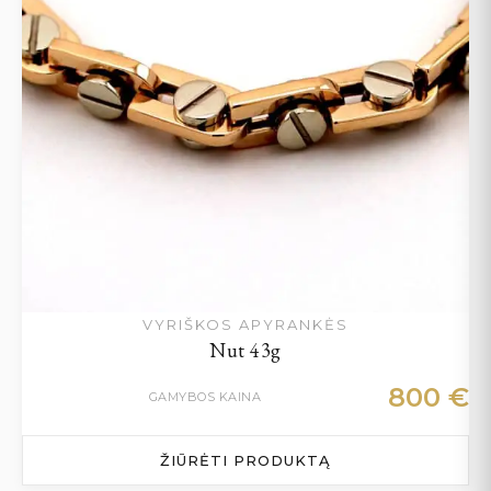
VYRIŠKOS APYRANKĖS
Nut 43g
800
€
GAMYBOS KAINA
ŽIŪRĖTI PRODUKTĄ