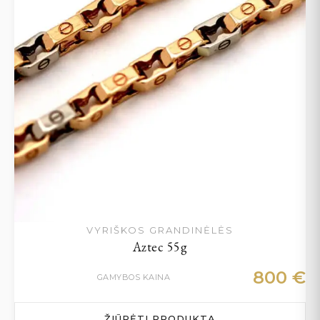
VYRIŠKOS GRANDINĖLĖS
Aztec 55g
800
€
GAMYBOS KAINA
ŽIŪRĖTI PRODUKTĄ