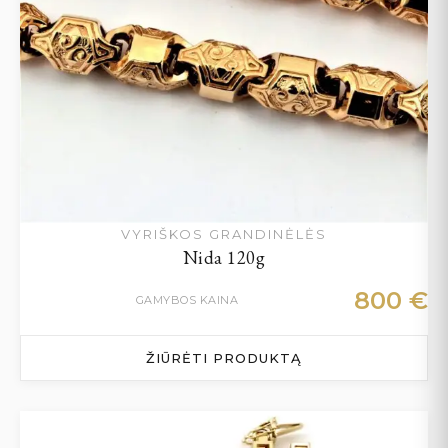
VYRIŠKOS GRANDINĖLĖS
Nida 120g
800
€
GAMYBOS KAINA
ŽIŪRĖTI PRODUKTĄ