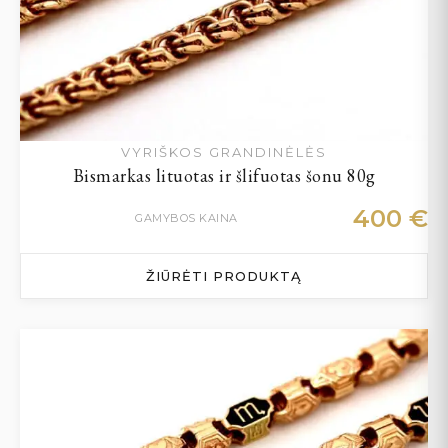
VYRIŠKOS GRANDINĖLĖS
Bismarkas lituotas ir šlifuotas šonu 80g
400
€
GAMYBOS KAINA
ŽIŪRĖTI PRODUKTĄ