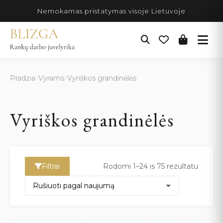
Pereiti
Nemokamas pristatymas visoje Lietuvoje
prie
turinio
Pradzia
Vyrams
Vyriškos grandinėlės
Vyriškos grandinėlės
Filtrai
Rodomi 1–24 is 75 rezultatu