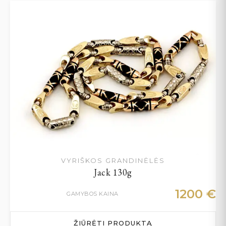
VYRIŠKOS GRANDINĖLĖS
Jack 130g
1200
€
GAMYBOS KAINA
ŽIŪRĖTI PRODUKTĄ