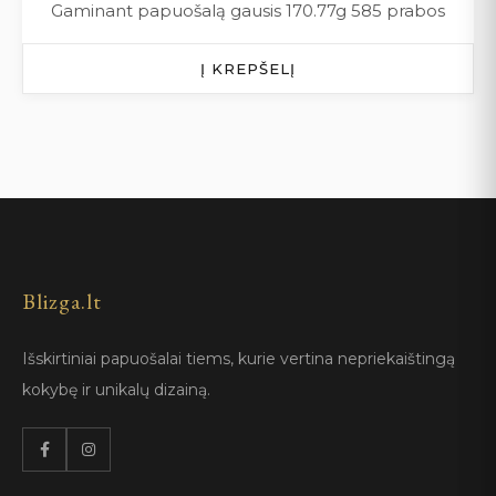
Gaminant papuošalą gausis 170.77g 585 prabos
Į KREPŠELĮ
Blizga.lt
Išskirtiniai papuošalai tiems, kurie vertina nepriekaištingą
kokybę ir unikalų dizainą.