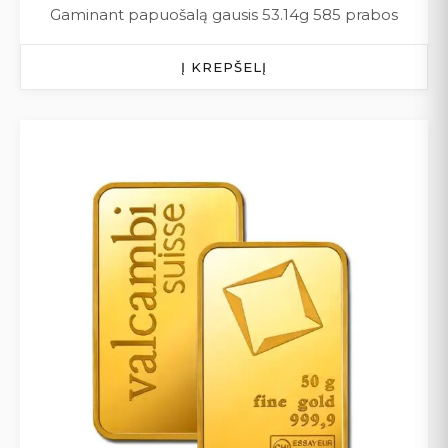
Gaminant papuošalą gausis 53.14g 585 prabos
Į KREPŠELĮ