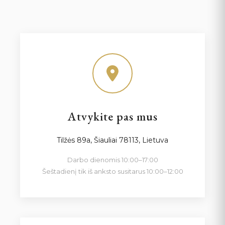
Atvykite pas mus
Tilžės 89a, Šiauliai 78113, Lietuva
Darbo dienomis 10:00–17:00
Šeštadienį tik iš anksto susitarus 10:00–12:00