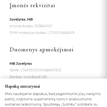
Įmonės rekvizitai
Juvelyras, MB
Įmonės kodas: 305864101
PVM mokėtojo kodas: LT100014565419
Duomenys apmokėjimui
MB Juvelyras
IBAN: LT697300010168947303
Bankas: Swedbank AB
SWIFT: HABALT22
Slapukų nustatymai
Banko adresas: Konstitucijos pr. 20a, Vilnius 03502
Mes naudojame slapukus, kad pagerintume jūsų naršymo
patirtį, rodytume suasmenintą turinį ir analizuotume
svetainės lankomumą. Spustelėję „Sutinku" sutinkate su