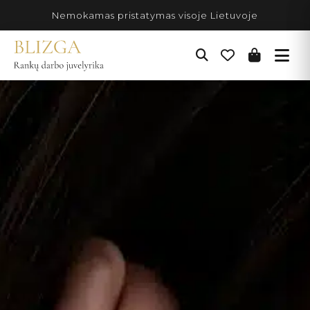
Pereiti
Nemokamas pristatymas visoje Lietuvoje
prie
turinio