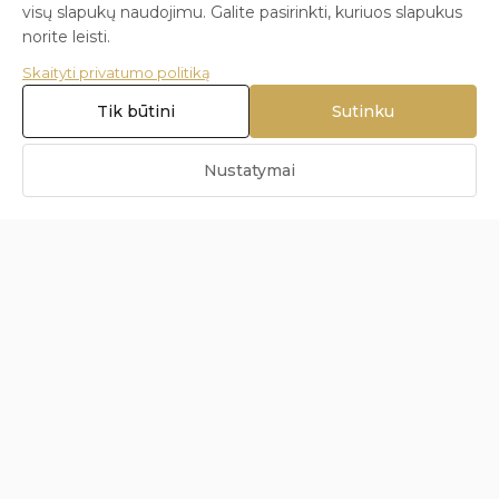
visų slapukų naudojimu. Galite pasirinkti, kuriuos slapukus
norite leisti.
Skaityti privatumo politiką
Tik būtini
Sutinku
Blizga.lt
Nustatymai
Išskirtiniai papuošalai tiems, kurie vertina nepriekaištingą
kokybę ir unikalų dizainą.
Kolekcijos
Vestuvės
Vyriški žiedai