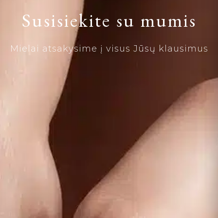
Susisiekite su mumis
Mielai atsakysime į visus Jūsų klausimus