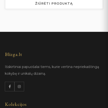
ŽIŪRĖTI PRODUKTĄ
Blizga.lt
Išskirtiniai papuošalai tiems, kurie vertina nepriekaištingą
kokybę ir unikalų dizainą.
Kolekcijos