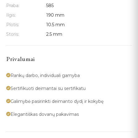
Praba:
585
Ilgis:
190 mm
Plotis:
10.5 mm
Storis:
2.5 mm
Privalumai
Rankų darbo, individuali gamyba
Sertifikuoti deimantai su sertifikatu
Galimybė pasirinkti deimanto dydį ir kokybę
Elegantiškas dovanų pakavimas