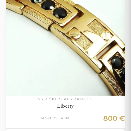
VYRIŠKOS APYRANKĖS
Liberty
800
€
GAMYBOS KAINA