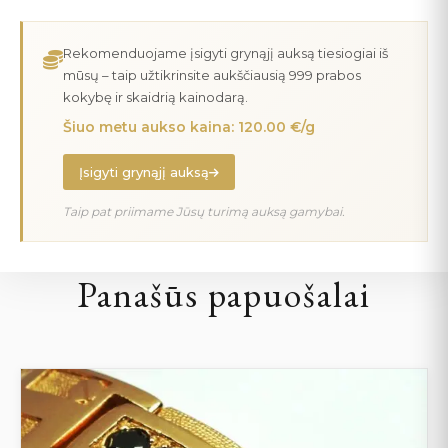
Rekomenduojame įsigyti grynąjį auksą tiesiogiai iš
mūsų – taip užtikrinsite aukščiausią 999 prabos
kokybę ir skaidrią kainodarą.
Šiuo metu aukso kaina: 120.00 €/g
Įsigyti grynąjį auksą
Taip pat priimame Jūsų turimą auksą gamybai.
Panašūs papuošalai