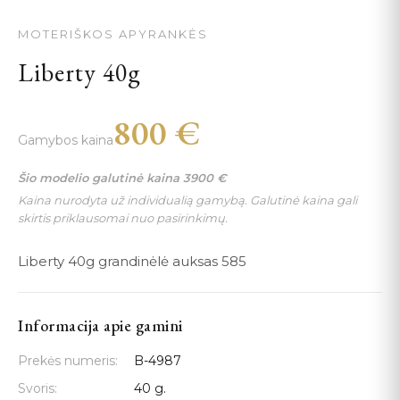
MOTERIŠKOS APYRANKĖS
Liberty 40g
800
€
Gamybos kaina
Šio modelio galutinė kaina
3900
€
Kaina nurodyta už individualią gamybą. Galutinė kaina gali
skirtis priklausomai nuo pasirinkimų.
Liberty 40g grandinėlė auksas 585
Informacija apie gamini
Prekės numeris:
B-4987
Svoris:
40 g.