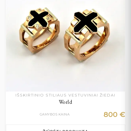
IŠSKIRTINIO STILIAUS VESTUVINIAI ŽIEDAI
World
800
€
GAMYBOS KAINA