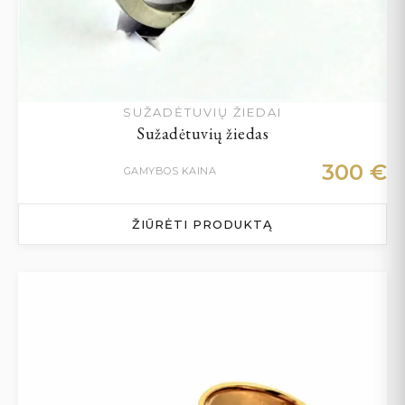
SUŽADĖTUVIŲ ŽIEDAI
Sužadėtuvių žiedas
300
€
GAMYBOS KAINA
ŽIŪRĖTI PRODUKTĄ