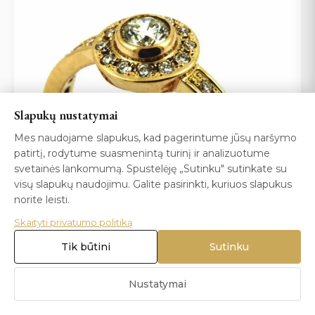
Slapukų nustatymai
Mes naudojame slapukus, kad pagerintume jūsų naršymo
patirtį, rodytume suasmenintą turinį ir analizuotume
svetainės lankomumą. Spustelėję „Sutinku" sutinkate su
visų slapukų naudojimu. Galite pasirinkti, kuriuos slapukus
norite leisti.
Skaityti privatumo politiką
Tik būtini
Sutinku
SUŽADĖTUVIŲ ŽIEDAI
Sužadėtuvių žiedas
Nustatymai
300
€
GAMYBOS KAINA