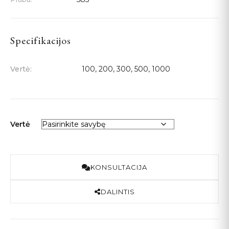
100 €
Specifikacijos
through
Vertė:
100, 200, 300, 500, 1000
1000 €
Vertė
KONSULTACIJA
DALINTIS