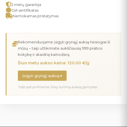
2 metų garantija
GIA sertifikatas
Nemokamas pristatymas
Rekomenduojame įsigyti grynąjį auksą tiesiogiai iš
mūsų – taip užtikrinsite aukščiausią 999 prabos
kokybę ir skaidrią kainodarą.
Šiuo metu aukso kaina: 120.00 €/g
Įsigyti grynąjį auksą
Taip pat priimame Jūsų turimą auksą gamybai.