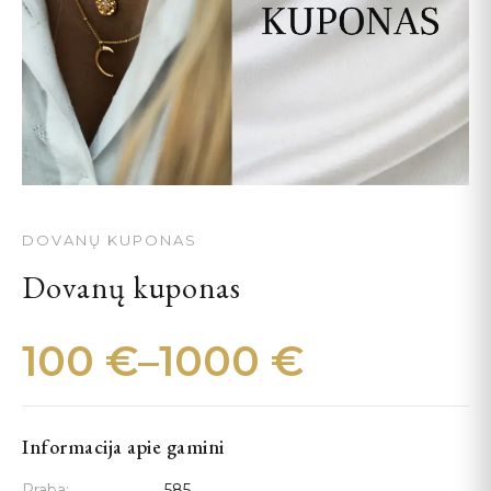
DOVANŲ KUPONAS
Dovanų kuponas
100
€
–
1000
€
Price
range:
Informacija apie gamini
Praba:
585