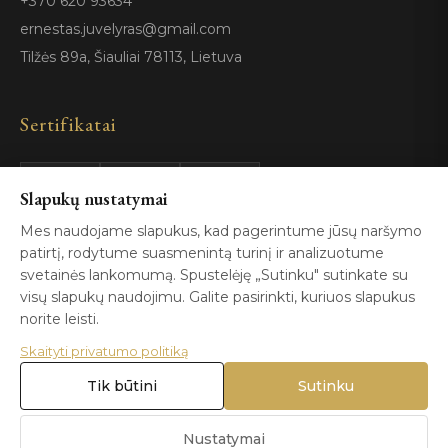
+370 620 93634
ernestas.juvelyras@gmail.com
Tilžės 89a, Šiauliai 78113, Lietuva
Sertifikatai
Slapukų nustatymai
GIA
100%
ISO 9001
Certified
Authentic
Mes naudojame slapukus, kad pagerintume jūsų naršymo
patirtį, rodytume suasmenintą turinį ir analizuotume
svetainės lankomumą. Spustelėję „Sutinku" sutinkate su
visų slapukų naudojimu. Galite pasirinkti, kuriuos slapukus
norite leisti.
Skaityti privatumo politiką
© 2026 Blizga.lt. Visos teisės saugomos. |
Privatumo politika
|
Naudojimo sąlygos
Tik būtini
Sutinku
Nustatymai