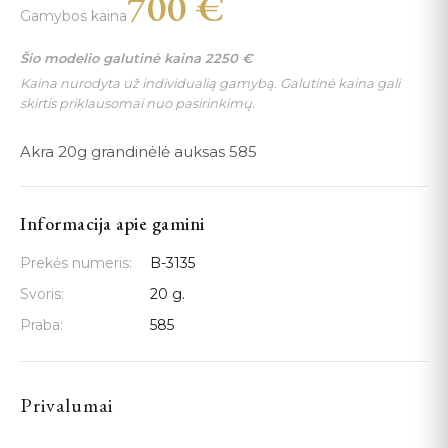
700
€
Gamybos kaina
Šio modelio galutinė kaina
2250
€
Kaina nurodyta už individualią gamybą. Galutinė kaina gali
skirtis priklausomai nuo pasirinkimų.
Akra 20g grandinėlė auksas 585
Informacija apie gamini
Prekės numeris:
B-3135
Svoris:
20 g.
Praba:
585
Privalumai