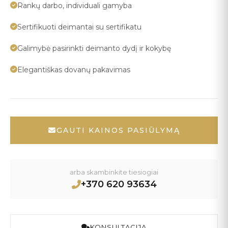
Rankų darbo, individuali gamyba
Sertifikuoti deimantai su sertifikatu
Galimybė pasirinkti deimanto dydį ir kokybę
Elegantiškas dovanų pakavimas
GAUTI KAINOS PASIŪLYMĄ
arba skambinkite tiesiogiai
+370 620 93634
KONSULTACIJA