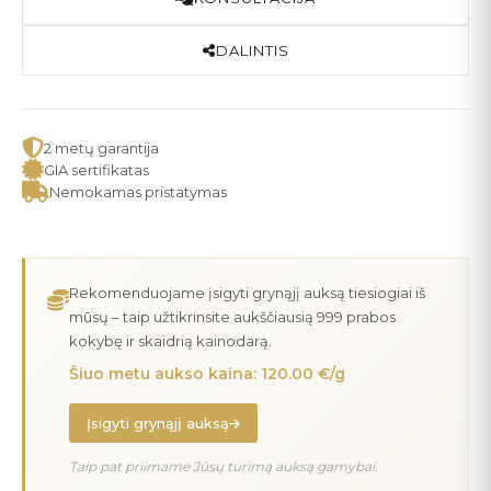
DALINTIS
2 metų garantija
GIA sertifikatas
Nemokamas pristatymas
Rekomenduojame įsigyti grynąjį auksą tiesiogiai iš
mūsų – taip užtikrinsite aukščiausią 999 prabos
kokybę ir skaidrią kainodarą.
Šiuo metu aukso kaina: 120.00 €/g
Įsigyti grynąjį auksą
Taip pat priimame Jūsų turimą auksą gamybai.