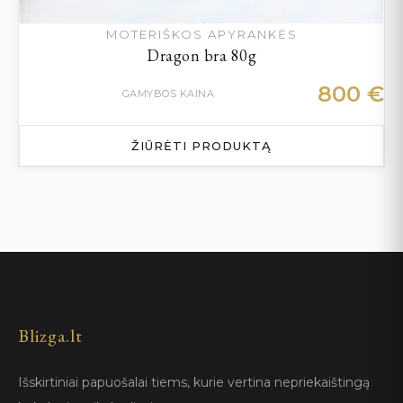
MOTERIŠKOS APYRANKĖS
Dragon bra 80g
800
€
GAMYBOS KAINA
ŽIŪRĖTI PRODUKTĄ
Blizga.lt
Išskirtiniai papuošalai tiems, kurie vertina nepriekaištingą