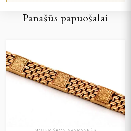
Panašūs papuošalai
MOTERIŠKOS APYRANKĖS