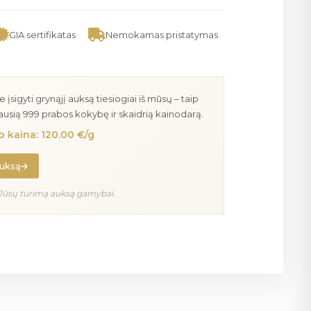
GIA sertifikatas
Nemokamas pristatymas
igyti grynąjį auksą tiesiogiai iš mūsų – taip
iausią 999 prabos kokybę ir skaidrią kainodarą.
 kaina: 120.00 €/g
auksą
Jūsų turimą auksą gamybai.