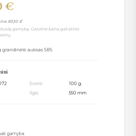
0
€
aina
8330
€
ualią gamybą. Galutinė kaina gali skirtis
nkimų.
g grandinėlė auksas 585
mini
072
Svoris:
100 g.
Ilgis:
550 mm
duali gamyba