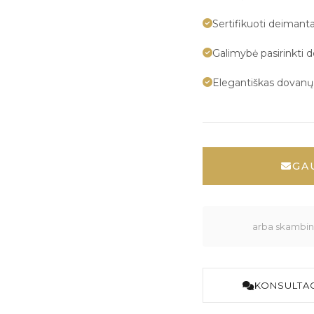
Sertifikuoti deimanta
Galimybė pasirinkti 
Elegantiškas dovan
GA
arba skambink
KONSULTAC