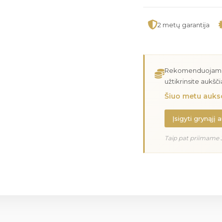
2 metų garantija
Rekomenduojame įs
užtikrinsite aukšč
Šiuo metu aukso
Įsigyti grynąjį 
Taip pat priimame 