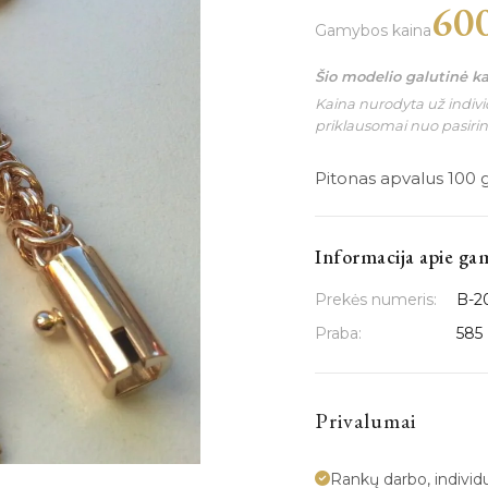
60
Gamybos kaina
Šio modelio galutinė k
Kaina nurodyta už individ
priklausomai nuo pasiri
Pitonas apvalus 100 
Informacija apie ga
Prekės numeris:
B-2
Praba:
585
Privalumai
Rankų darbo, indivi