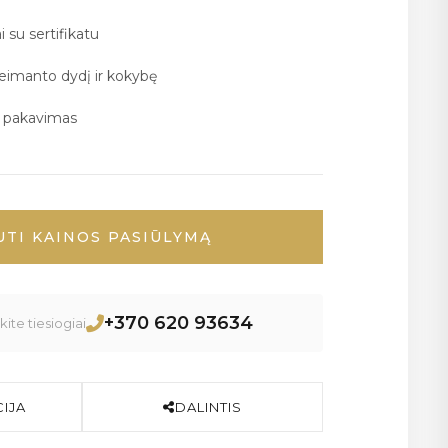
i su sertifikatu
deimanto dydį ir kokybę
ų pakavimas
UTI KAINOS PASIŪLYMĄ
+370 620 93634
ite tiesiogiai
IJA
DALINTIS