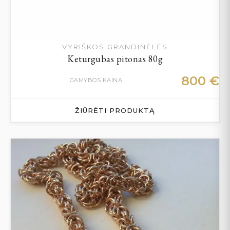
VYRIŠKOS GRANDINĖLĖS
Keturgubas pitonas 80g
800
€
GAMYBOS KAINA
ŽIŪRĖTI PRODUKTĄ