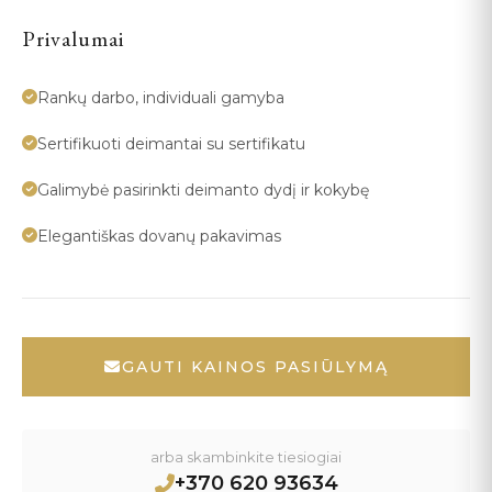
Privalumai
Rankų darbo, individuali gamyba
Sertifikuoti deimantai su sertifikatu
Galimybė pasirinkti deimanto dydį ir kokybę
Elegantiškas dovanų pakavimas
GAUTI KAINOS PASIŪLYMĄ
arba skambinkite tiesiogiai
+370 620 93634