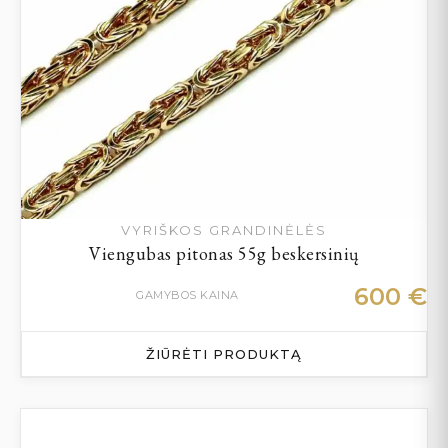
VYRIŠKOS GRANDINĖLĖS
Viengubas pitonas 55g beskersinių
600
€
GAMYBOS KAINA
ŽIŪRĖTI PRODUKTĄ