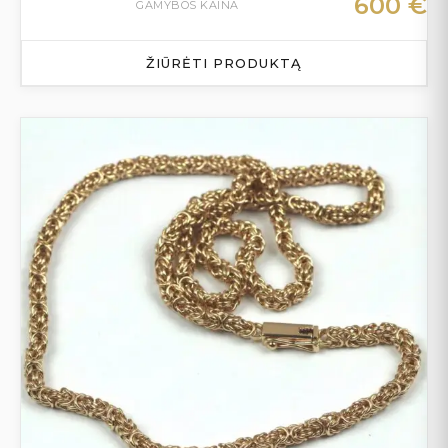
600
€
GAMYBOS KAINA
ŽIŪRĖTI PRODUKTĄ