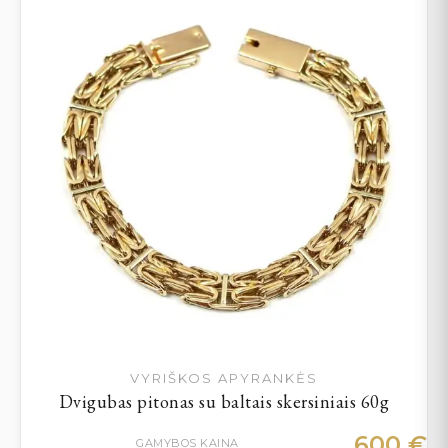
VYRIŠKOS APYRANKĖS
Dvigubas pitonas su baltais skersiniais 60g
600
€
GAMYBOS KAINA