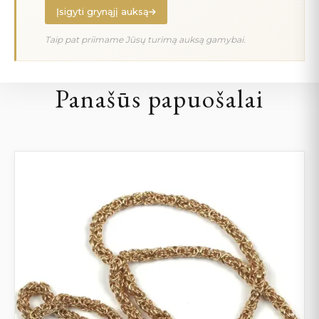
Įsigyti grynąjį auksą
Taip pat priimame Jūsų turimą auksą gamybai.
Panašūs papuošalai