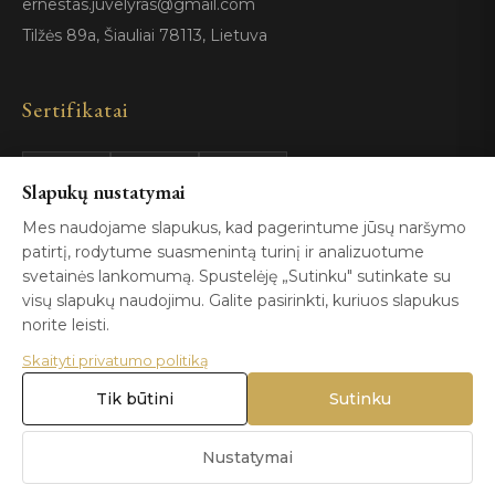
ernestas.juvelyras@gmail.com
Tilžės 89a, Šiauliai 78113, Lietuva
Sertifikatai
Slapukų nustatymai
GIA
100%
ISO 9001
Certified
Authentic
Mes naudojame slapukus, kad pagerintume jūsų naršymo
patirtį, rodytume suasmenintą turinį ir analizuotume
svetainės lankomumą. Spustelėję „Sutinku" sutinkate su
visų slapukų naudojimu. Galite pasirinkti, kuriuos slapukus
norite leisti.
Skaityti privatumo politiką
© 2026 Blizga.lt. Visos teisės saugomos. |
Privatumo politika
|
Naudojimo sąlygos
Tik būtini
Sutinku
Nustatymai