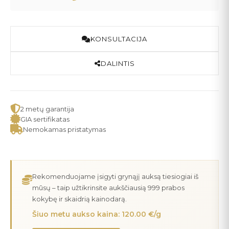
KONSULTACIJA
DALINTIS
2 metų garantija
GIA sertifikatas
Nemokamas pristatymas
Rekomenduojame įsigyti grynąjį auksą tiesiogiai iš
mūsų – taip užtikrinsite aukščiausią 999 prabos
kokybę ir skaidrią kainodarą.
Šiuo metu aukso kaina: 120.00 €/g