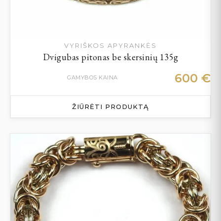
VYRIŠKOS APYRANKĖS
Dvigubas pitonas be skersinių 135g
600
€
GAMYBOS KAINA
ŽIŪRĖTI PRODUKTĄ