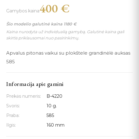
400
€
Gamybos kaina
Šio modelio galutinė kaina
1180
€
Kaina nurodyta už individualią gamybą. Galutinė kaina gali
skirtis priklausomai nuo pasirinkimų.
Apvalus pitonas vaikui su plokštele grandinėlė auksas
585
Informacija apie gamini
Prekės numeris:
B-4220
Svoris:
10 g.
Praba:
585
Ilgis:
160 mm