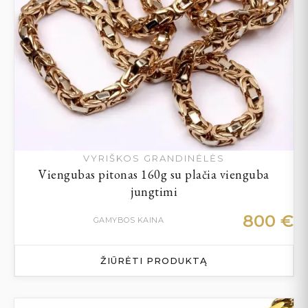
VYRIŠKOS GRANDINĖLĖS
Viengubas pitonas 160g su plačia vienguba
jungtimi
800
€
GAMYBOS KAINA
ŽIŪRĖTI PRODUKTĄ