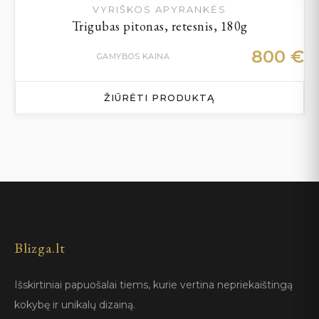
VYRIŠKOS APYRANKĖS
Trigubas pitonas, retesnis, 180g
800
€
GAMYBOS KAINA
ŽIŪRĖTI PRODUKTĄ
Blizga.lt
Išskirtiniai papuošalai tiems, kurie vertina nepriekaištingą
kokybę ir unikalų dizainą.