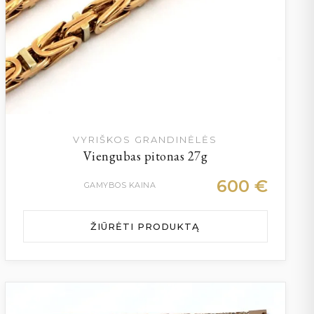
VYRIŠKOS GRANDINĖLĖS
Viengubas pitonas 27g
600
€
GAMYBOS KAINA
ŽIŪRĖTI PRODUKTĄ