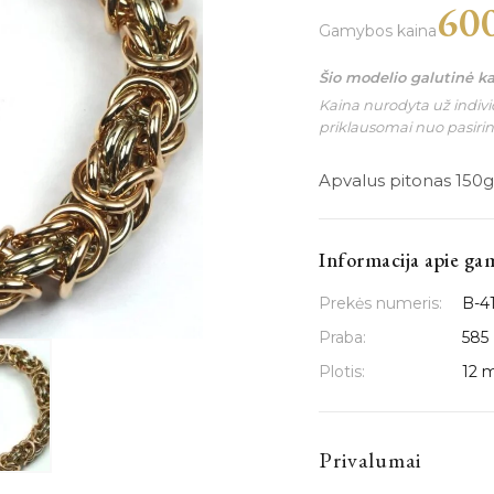
60
Gamybos kaina
Šio modelio galutinė k
Kaina nurodyta už individ
priklausomai nuo pasiri
Apvalus pitonas 150g
Informacija apie ga
Prekės numeris:
B-4
Praba:
585
Plotis:
12 
Privalumai