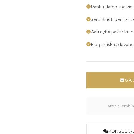
Rankų darbo, indivi
Sertifikuoti deimanta
Galimybė pasirinkti 
Elegantiškas dovan
GA
arba skambink
KONSULTAC