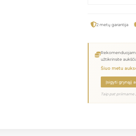
2 metų garantija
Rekomenduojame įs
užtikrinsite aukšč
Šiuo metu aukso
Įsigyti grynąjį 
Taip pat priimame 