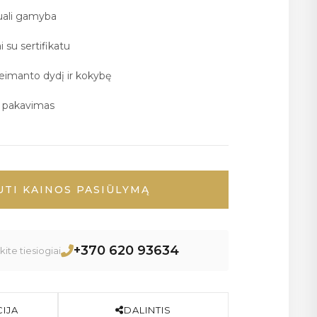
duali gamyba
i su sertifikatu
deimanto dydį ir kokybę
ų pakavimas
UTI KAINOS PASIŪLYMĄ
+370 620 93634
ite tiesiogiai
IJA
DALINTIS