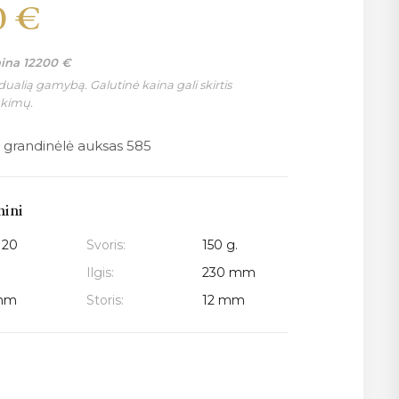
0
€
aina
12200
€
ualią gamybą. Galutinė kaina gali skirtis
nkimų.
 grandinėlė auksas 585
mini
120
Svoris:
150 g.
Ilgis:
230 mm
mm
Storis:
12 mm