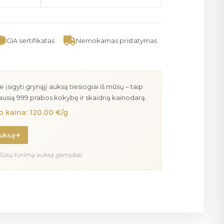
GIA sertifikatas
Nemokamas pristatymas
igyti grynąjį auksą tiesiogiai iš mūsų – taip
iausią 999 prabos kokybę ir skaidrią kainodarą.
 kaina: 120.00 €/g
auksą
Jūsų turimą auksą gamybai.