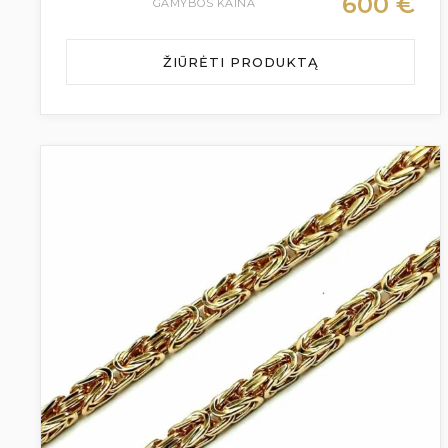
600
€
GAMYBOS KAINA
ŽIŪRĖTI PRODUKTĄ