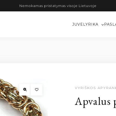
Nemokamas pristatymas visoje Lietuvoje
JUVELYRIKA
PASL
VYRIŠKOS APYRAN
Apvalus 