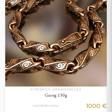
VYRIŠKOS GRANDINĖLĖS
Georg 150g
1000
€
GAMYBOS KAINA