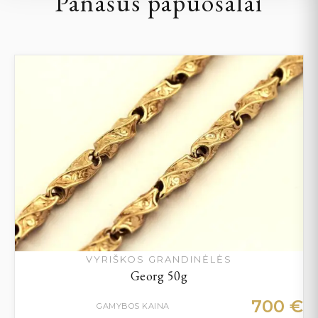
Panašūs papuošalai
VYRIŠKOS GRANDINĖLĖS
Georg 50g
700
€
GAMYBOS KAINA