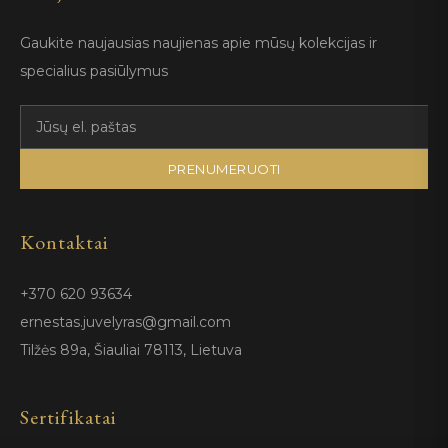
Gaukite naujausias naujienas apie mūsų kolekcijas ir
specialius pasiūlymus
PRENUMERUOTI
Kontaktai
+370 620 93634
ernestas.juvelyras@gmail.com
Tilžės 89a, Šiauliai 78113, Lietuva
Sertifikatai