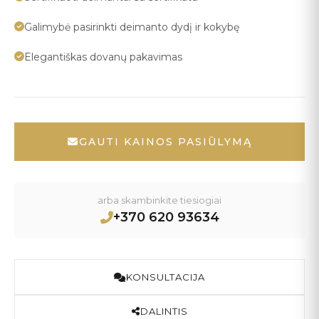
Galimybė pasirinkti deimanto dydį ir kokybę
Elegantiškas dovanų pakavimas
GAUTI KAINOS PASIŪLYMĄ
arba skambinkite tiesiogiai
+370 620 93634
KONSULTACIJA
DALINTIS