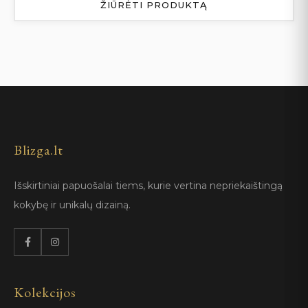
ŽIŪRĖTI PRODUKTĄ
Blizga.lt
Išskirtiniai papuošalai tiems, kurie vertina nepriekaištingą
kokybę ir unikalų dizainą.
Kolekcijos