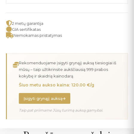
2 metų garantija
GIA sertifikatas
Nemokamas pristatymas
Rekomenduojame įsigyti grynąjį auksą tiesiogiai iš
mūsų – taip užtikrinsite aukščiausią 999 prabos
kokybę ir skaidrią kainodarą.
Šiuo metu aukso kaina: 120.00 €/g
Įsigyti grynąjį auksą
Taip pat priimame Jūsų turimą auksą gamybai.