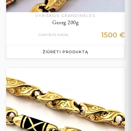
VYRIŠKOS GRANDINĖLĖS
Georg 200g
1500
€
GAMYBOS KAINA
ŽIŪRĖTI PRODUKTĄ