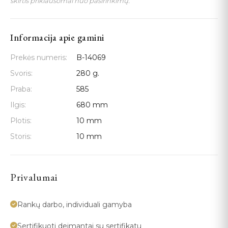
skirtis priklausomai nuo pasirinkimų.
Informacija apie gamini
Prekės numeris:
B-14069
Svoris:
280 g.
Praba:
585
Ilgis:
680 mm
Plotis:
10 mm
Storis:
10 mm
Privalumai
Rankų darbo, individuali gamyba
Sertifikuoti deimantai su sertifikatu