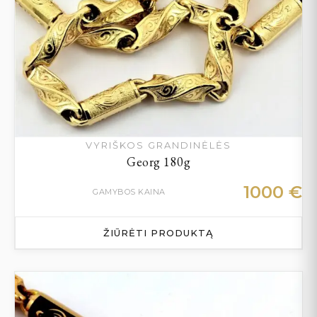
VYRIŠKOS GRANDINĖLĖS
Georg 180g
1000
€
GAMYBOS KAINA
ŽIŪRĖTI PRODUKTĄ