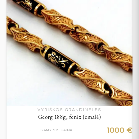
VYRIŠKOS GRANDINĖLĖS
Georg 188g, fenix (emalė)
1000
€
GAMYBOS KAINA