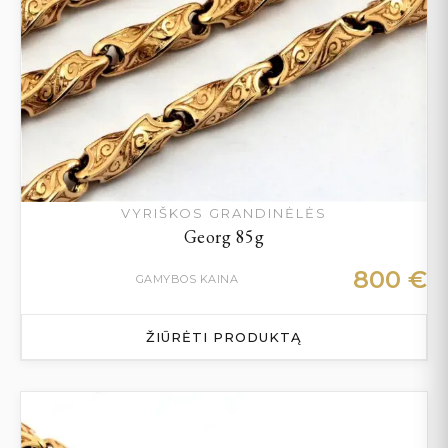
VYRIŠKOS GRANDINĖLĖS
Georg 85g
800
€
GAMYBOS KAINA
ŽIŪRĖTI PRODUKTĄ