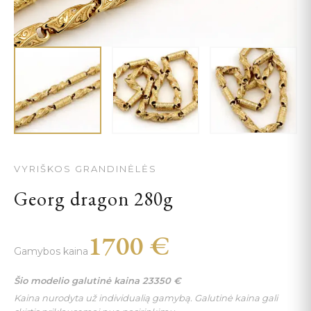
VYRIŠKOS GRANDINĖLĖS
Georg dragon 280g
1700
€
Gamybos kaina
Šio modelio galutinė kaina
23350
€
Kaina nurodyta už individualią gamybą. Galutinė kaina gali