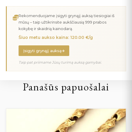
Rekomenduojame įsigyti grynąjį auksą tiesiogiai iš
mūsų – taip užtikrinsite aukščiausią 999 prabos
kokybę ir skaidrią kainodarą.
Šiuo metu aukso kaina: 120.00 €/g
Įsigyti grynąjį auksą
Taip pat priimame Jūsų turimą auksą gamybai.
Panašūs papuošalai