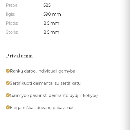
Praba:
585
Ilgis:
590 mm
Plotis:
8.5 mm
Storis:
8.5 mm
Privalumai
Rankų darbo, individuali gamyba
Sertifikuoti deimantai su sertifikatu
Galimybė pasirinkti deimanto dydį ir kokybę
Elegantiškas dovanų pakavimas