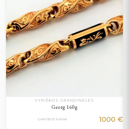
VYRIŠKOS GRANDINĖLĖS
Georg 160g
1000
€
GAMYBOS KAINA