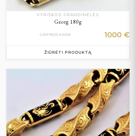
VYRIŠKOS GRANDINĖLĖS
Georg 180g
1000
€
GAMYBOS KAINA
ŽIŪRĖTI PRODUKTĄ