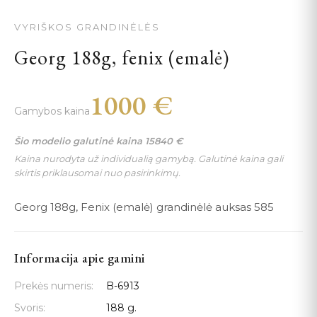
VYRIŠKOS GRANDINĖLĖS
Georg 188g, fenix (emalė)
1000
€
Gamybos kaina
Šio modelio galutinė kaina
15840
€
Kaina nurodyta už individualią gamybą. Galutinė kaina gali
skirtis priklausomai nuo pasirinkimų.
Georg 188g, Fenix (emalė) grandinėlė auksas 585
Informacija apie gamini
Prekės numeris:
B-6913
Svoris:
188 g.