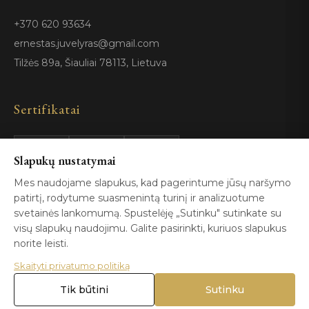
+370 620 93634
ernestas.juvelyras@gmail.com
Tilžės 89a, Šiauliai 78113, Lietuva
Sertifikatai
Slapukų nustatymai
GIA
100%
ISO 9001
Certified
Authentic
Mes naudojame slapukus, kad pagerintume jūsų naršymo
patirtį, rodytume suasmenintą turinį ir analizuotume
svetainės lankomumą. Spustelėję „Sutinku" sutinkate su
visų slapukų naudojimu. Galite pasirinkti, kuriuos slapukus
norite leisti.
Skaityti privatumo politiką
© 2026 Blizga.lt. Visos teisės saugomos. |
Privatumo politika
|
Naudojimo sąlygos
Tik būtini
Sutinku