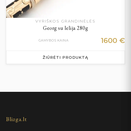
VYRIŠKOS GRANDINĖLĖS
Georg su lelija 280g
1600
€
GAMYBOS KAINA
ŽIŪRĖTI PRODUKTĄ
Blizga.lt