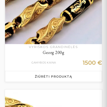
VYRIŠKOS GRANDINĖLĖS
Georg 200g
1500
€
GAMYBOS KAINA
ŽIŪRĖTI PRODUKTĄ