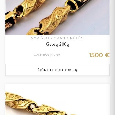
VYRIŠKOS GRANDINĖLĖS
Georg 200g
1500
€
GAMYBOS KAINA
ŽIŪRĖTI PRODUKTĄ