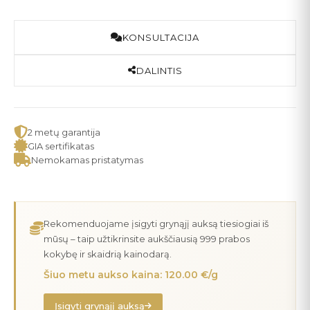
KONSULTACIJA
DALINTIS
2 metų garantija
GIA sertifikatas
Nemokamas pristatymas
Rekomenduojame įsigyti grynąjį auksą tiesiogiai iš
mūsų – taip užtikrinsite aukščiausią 999 prabos
kokybę ir skaidrią kainodarą.
Šiuo metu aukso kaina: 120.00 €/g
Įsigyti grynąjį auksą