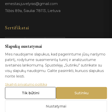
ernestas.juvelyras@gmail.com
Tilžės 89a, Šiauliai 78113, Lietuva
Sertifikatai
Slapukų nustatymai
GIA
100%
ISO 9001
Certified
Authentic
Mes naudojame slapukus, kad pagerintume jūsų naršymo
patirtį, rodytume suasmenintą turinį ir analizuotume
svetainės lankomumą. Spustelėję „Sutinku" sutinkate su
visų slapukų naudojimu. Galite pasirinkti, kuriuos slapukus
norite leisti.
Skaityti privatumo politiką
© 2026 Blizga.lt. Visos teisės saugomos. |
Privatumo politika
|
Naudojimo sąlygos
Tik būtini
Sutinku
Nustatymai