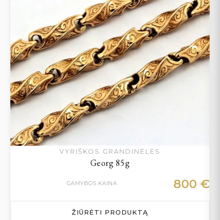
VYRIŠKOS GRANDINĖLĖS
Georg 85g
800
€
GAMYBOS KAINA
ŽIŪRĖTI PRODUKTĄ