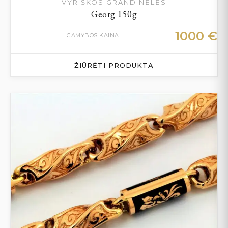
VYRIŠKOS GRANDINĖLĖS
Georg 150g
1000
€
GAMYBOS KAINA
ŽIŪRĖTI PRODUKTĄ