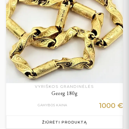
VYRIŠKOS GRANDINĖLĖS
Georg 180g
1000
€
GAMYBOS KAINA
ŽIŪRĖTI PRODUKTĄ