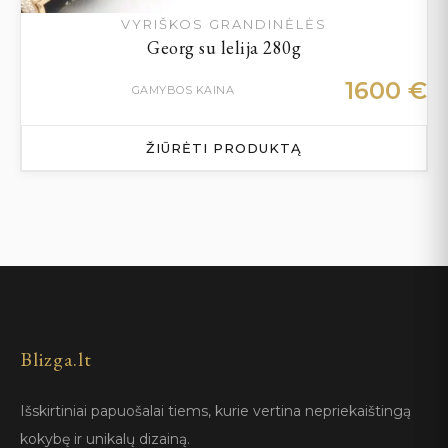
VYRIŠKOS GRANDINĖLĖS
Georg su lelija 280g
1600
€
GAMYBOS KAINA
ŽIŪRĖTI PRODUKTĄ
Blizga.lt
Išskirtiniai papuošalai tiems, kurie vertina nepriekaištingą
kokybę ir unikalų dizainą.