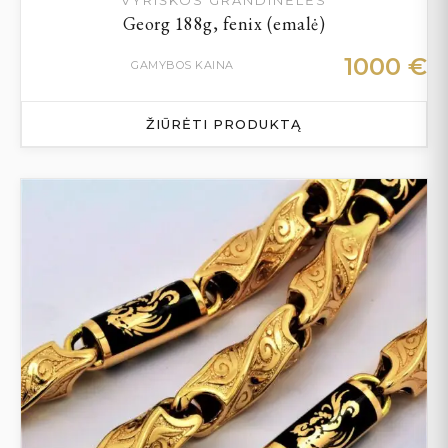
Georg 188g, fenix (emalė)
1000
€
GAMYBOS KAINA
ŽIŪRĖTI PRODUKTĄ