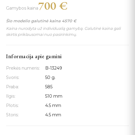
700
€
Gamybos kaina
Šio modelio galutinė kaina
4570
€
Kaina nurodyta už individualią gamybą. Galutinė kaina gali
skirtis priklausomai nuo pasirinkimų.
Informacija apie gamini
Prekės numeris:
B-13249
Svoris:
50 g.
Praba:
585
Ilgis:
510 mm
Plotis:
4.5 mm
Storis:
4.5 mm