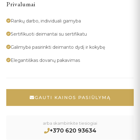
Privalumai
Rankų darbo, individuali gamyba
Sertifikuoti deimantai su sertifikatu
Galimybė pasirinkti deimanto dydį ir kokybę
Elegantiškas dovanų pakavimas
GAUTI KAINOS PASIŪLYMĄ
arba skambinkite tiesiogiai
+370 620 93634