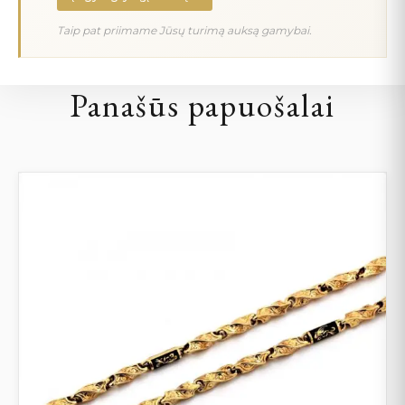
Taip pat priimame Jūsų turimą auksą gamybai.
Panašūs papuošalai