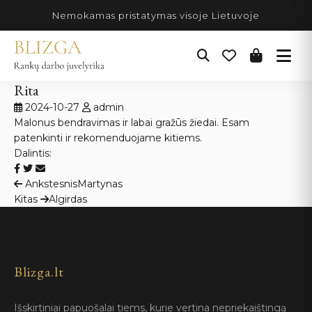
Pereiti
Nemokamas pristatymas visoje Lietuvoje
prie
turinio
Rita
2024-10-27
admin
Malonus bendravimas ir labai gražūs žiedai. Esam
patenkinti ir rekomenduojame kitiems.
Dalintis:
Navigacija
Ankstesnis
Martynas
Kitas
Algirdas
tarp
įrašų
Blizga.lt
Išskirtiniai papuošalai tiems, kurie vertina nepriekaištingą