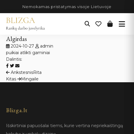
Pereiti
Nemokamas pristatymas visoje Lietuvoje
prie
turinio
Algirdas
2024-10-27
admin
puikiai atlikti gaminiai
Dalintis:
Navigacija
Ankstesnis
Rita
Kitas
Mingaile
tarp
įrašų
Blizga.lt
Išskirtiniai papuošalai tiems, kurie vertina nepriekaištingą