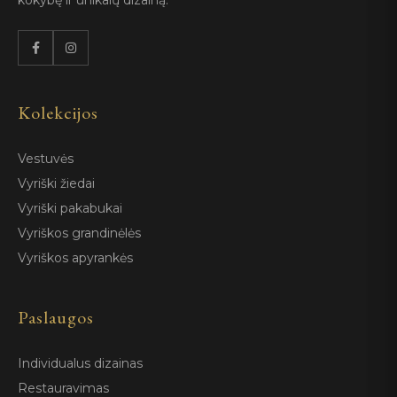
kokybę ir unikalų dizainą.
Kolekcijos
Vestuvės
Vyriški žiedai
Vyriški pakabukai
Vyriškos grandinėlės
Vyriškos apyrankės
Paslaugos
Individualus dizainas
Restauravimas