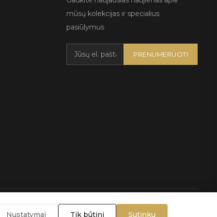
Gaukite naujausias naujienas apie
mūsų kolekcijas ir specialius
pasiūlymus
PRENUMERUOTI
lygos
Nustatymai
Tik būtini
Sutinku