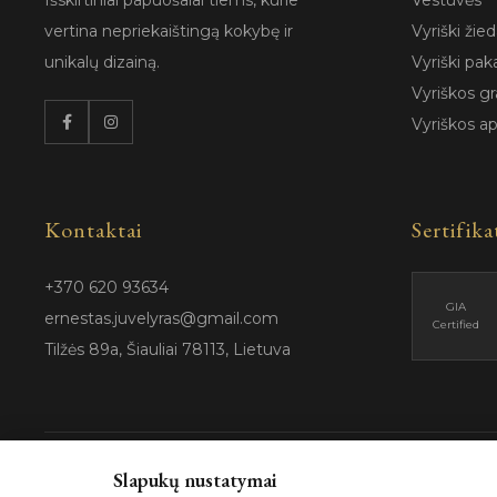
Išskirtiniai papuošalai tiems, kurie
Vestuvės
vertina nepriekaištingą kokybę ir
Vyriški žied
unikalų dizainą.
Vyriški pak
Vyriškos gr
Vyriškos a
Kontaktai
Sertifika
+370 620 93634
GIA
ernestas.juvelyras@gmail.com
Certified
Tilžės 89a, Šiauliai 78113, Lietuva
Slapukų nustatymai
© 202