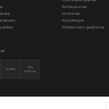
Individualus dizainas
ai
Restauravimas
abukai
Vertinimas
andinėlės
Konsultacijos
pyrankės
Pristatymas ir grąžinimas
tai
100%
ISO 9001
Authentic
6 Blizga.lt. Visos teisės saugomos. |
Privatumo politika
|
Naudojimo są