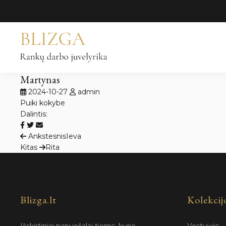
Pereiti
prie
turinio
Martynas
2024-10-27
admin
Puiki kokybe
Dalintis:
Navigacija
Ankstesnis
Ieva
Kitas
Rita
tarp
įrašų
Blizga.lt
Kolekcij