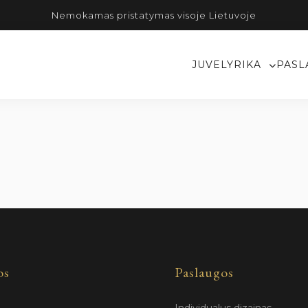
Nemokamas pristatymas visoje Lietuvoje
JUVELYRIKA
PASL
os
Paslaugos