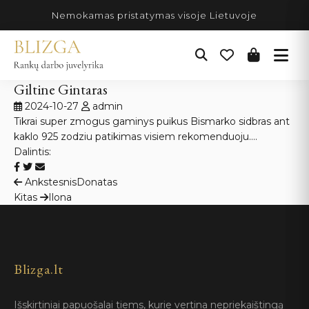
Pereiti
Nemokamas pristatymas visoje Lietuvoje
prie
turinio
Giltine Gintaras
2024-10-27
admin
Tikrai super zmogus gaminys puikus Bismarko sidbras ant
kaklo 925 zodziu patikimas visiem rekomenduoju….
Dalintis:
Navigacija
Ankstesnis
Donatas
Kitas
Ilona
tarp
įrašų
Blizga.lt
Išskirtiniai papuošalai tiems, kurie vertina nepriekaištingą