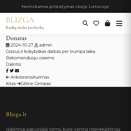
Pereiti
Nemokamas pristatymas visoje Lietuvoje
prie
turinio
Donatas
2024-10-27
admin
Grazus ir kokybiskas darbas per trumpa laika.
Rekomenduoju visiems
Dalintis:
Navigacija
Ankstesnis
Aurimas
Kitas
Giltine Gintaras
tarp
įrašų
Blizga.lt
Išskirtiniai papuošalai tiems, kurie vertina nepriekaištingą