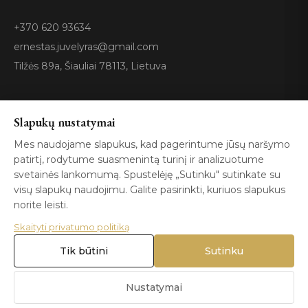
+370 620 93634
ernestas.juvelyras@gmail.com
Tilžės 89a, Šiauliai 78113, Lietuva
Sertifikatai
Slapukų nustatymai
Mes naudojame slapukus, kad pagerintume jūsų naršymo
patirtį, rodytume suasmenintą turinį ir analizuotume
GIA
100%
ISO 9001
Certified
Authentic
svetainės lankomumą. Spustelėję „Sutinku" sutinkate su
visų slapukų naudojimu. Galite pasirinkti, kuriuos slapukus
norite leisti.
Skaityti privatumo politiką
Tik būtini
Sutinku
© 2026 Blizga.lt. Visos teisės saugomos. |
Privatumo politika
|
Naudojimo sąlygos
Nustatymai