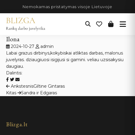
Pereiti
Nemokamas pristatymas visoje Lietuvoje
prie
turinio
Ilona
2024-10-27
admin
Labai grazus dirbinys,kokybiskai atliktas darbas, malonus
juvelyras. dziaugiuosi isigijusi si gamini. veliau uzsisakysiu
daugiau.
Dalintis:
Navigacija
Ankstesnis
Giltine Gintaras
Kitas
Sandra ir Edgaras
tarp
įrašų
Blizga.lt