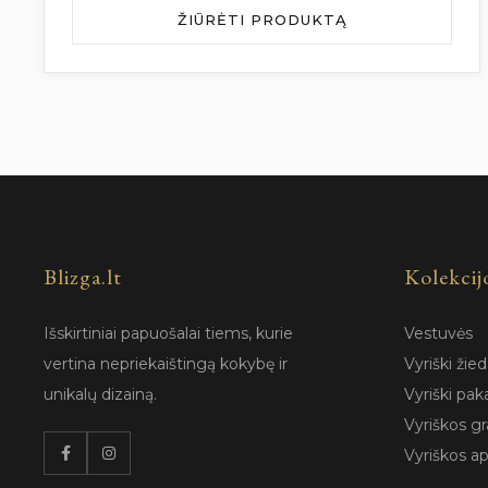
ŽIŪRĖTI PRODUKTĄ
Blizga.lt
Kolekcij
Išskirtiniai papuošalai tiems, kurie
Vestuvės
vertina nepriekaištingą kokybę ir
Vyriški žied
unikalų dizainą.
Vyriški pak
Vyriškos gr
Vyriškos a