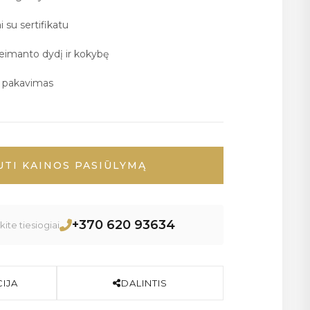
i su sertifikatu
deimanto dydį ir kokybę
ų pakavimas
UTI KAINOS PASIŪLYMĄ
+370 620 93634
ite tiesiogiai
IJA
DALINTIS