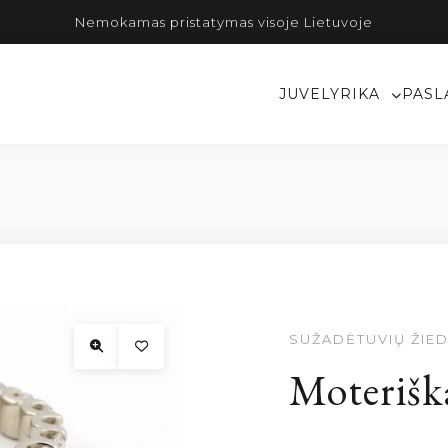
Nemokamas pristatymas visoje Lietuvoje
JUVELYRIKA
PASL
SUŽADĖTUVIŲ ŽIED
Moteriška