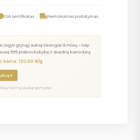
GIA sertifikatas
Nemokamas pristatymas
igyti grynąjį auksą tiesiogiai iš mūsų – taip
iausią 999 prabos kokybę ir skaidrią kainodarą.
 kaina: 120.00 €/g
auksą
Jūsų turimą auksą gamybai.