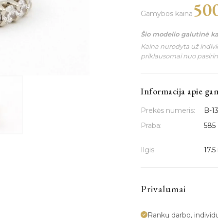
50
Gamybos kaina
Šio modelio galutinė k
Kaina nurodyta už individ
priklausomai nuo pasiri
Informacija apie ga
Prekės numeris:
B-1
Praba:
585
Ilgis:
17.
Privalumai
Rankų darbo, indivi