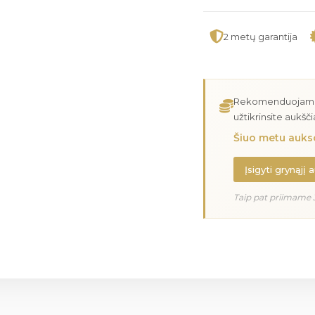
2 metų garantija
Rekomenduojame įs
užtikrinsite aukšč
Šiuo metu aukso
Įsigyti grynąjį 
Taip pat priimame 