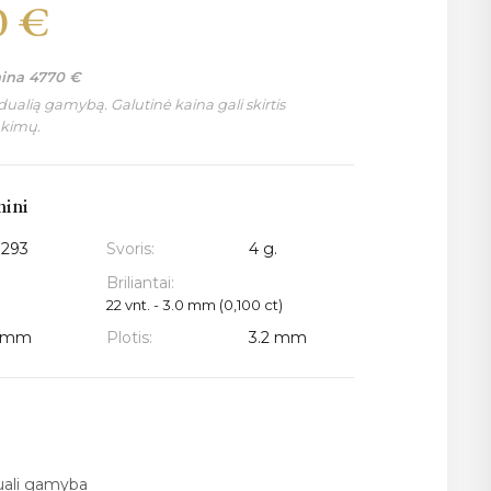
0
€
aina
4770
€
ualią gamybą. Galutinė kaina gali skirtis
nkimų.
mini
3293
Svoris:
4 g.
Briliantai:
22 vnt. - 3.0 mm (0,100 ct)
5 mm
Plotis:
3.2 mm
duali gamyba