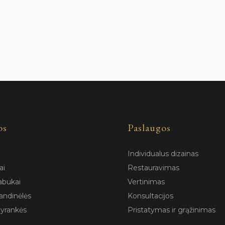
os
Paslaugos
Individualus dizainas
ai
Restauravimas
abukai
Vertinimas
andinėlės
Konsultacijos
pyrankės
Pristatymas ir grąžinimas