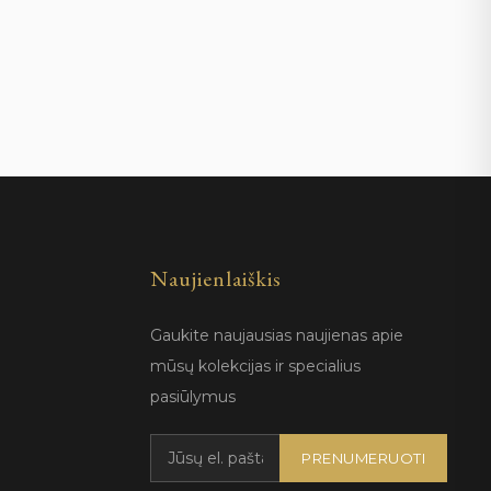
Naujienlaiškis
Gaukite naujausias naujienas apie
mūsų kolekcijas ir specialius
pasiūlymus
PRENUMERUOTI