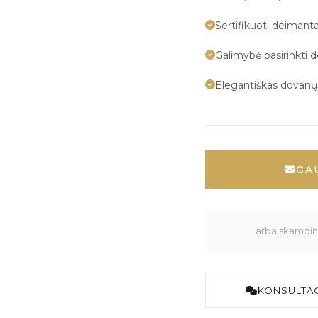
Sertifikuoti deimanta
Galimybė pasirinkti 
Elegantiškas dovan
GA
arba skambink
KONSULTAC