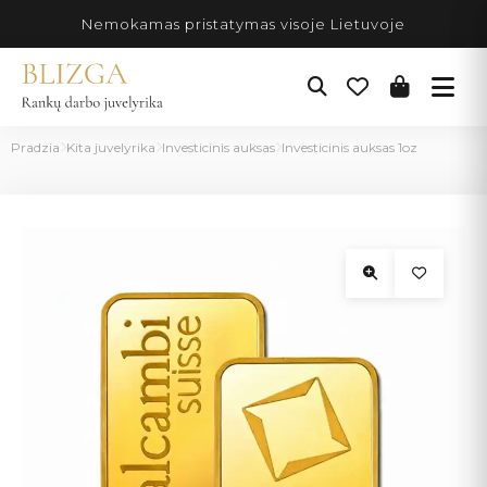
Pereiti
Nemokamas pristatymas visoje Lietuvoje
prie
turinio
Pradzia
Kita juvelyrika
Investicinis auksas
Investicinis auksas 1oz