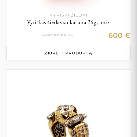
VYRIŠKI ŽIEDAI
Vyriškas žiedas su karūna 36g, onix
600
€
GAMYBOS KAINA
ŽIŪRĖTI PRODUKTĄ