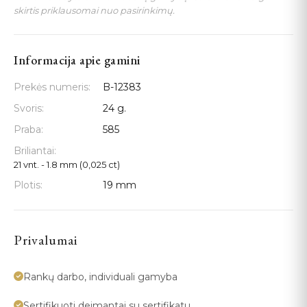
skirtis priklausomai nuo pasirinkimų.
Informacija apie gamini
Prekės numeris:
B-12383
Svoris:
24 g.
Praba:
585
Briliantai:
21 vnt. - 1.8 mm (0,025 ct)
Plotis:
19 mm
Privalumai
Rankų darbo, individuali gamyba
Sertifikuoti deimantai su sertifikatu