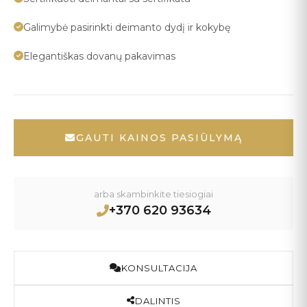
Galimybė pasirinkti deimanto dydį ir kokybę
Elegantiškas dovanų pakavimas
GAUTI KAINOS PASIŪLYMĄ
arba skambinkite tiesiogiai
+370 620 93634
KONSULTACIJA
DALINTIS