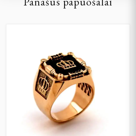
Panašūs papuošalai