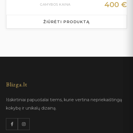
400
€
GAMYBOS KAINA
ŽIŪRĖTI PRODUKTĄ
Blizga.lt
Išskirtiniai papuošalai tiems, kurie vertina nepriekaištingą
kokybę ir unikalų dizainą.