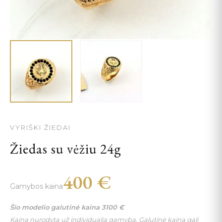
VYRIŠKI ŽIEDAI
Žiedas su vėžiu 24g
400
€
Gamybos kaina
Šio modelio galutinė kaina
3100
€
Kaina nurodyta už individualią gamybą. Galutinė kaina gali