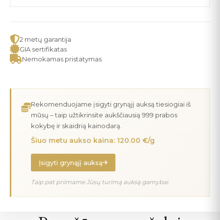
2 metų garantija
GIA sertifikatas
Nemokamas pristatymas
Rekomenduojame įsigyti grynąjį auksą tiesiogiai iš
mūsų – taip užtikrinsite aukščiausią 999 prabos
kokybę ir skaidrią kainodarą.
Šiuo metu aukso kaina: 120.00 €/g
Įsigyti grynąjį auksą
Taip pat priimame Jūsų turimą auksą gamybai.