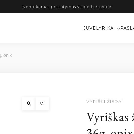
Nemokamas pristatymas visoje Lietuvoje
JUVELYRIKA
PASL
, onix
VYRIŠKI ŽIEDAI
Vyriškas 
36g, onix