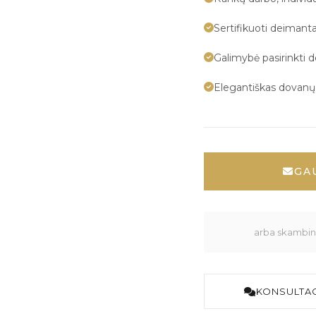
Sertifikuoti deimanta
Galimybė pasirinkti 
Elegantiškas dovan
GA
arba skambink
KONSULTAC