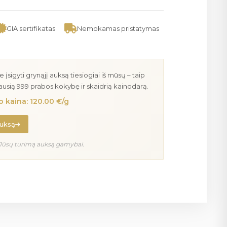
GIA sertifikatas
Nemokamas pristatymas
igyti grynąjį auksą tiesiogiai iš mūsų – taip
iausią 999 prabos kokybę ir skaidrią kainodarą.
 kaina: 120.00 €/g
auksą
Jūsų turimą auksą gamybai.