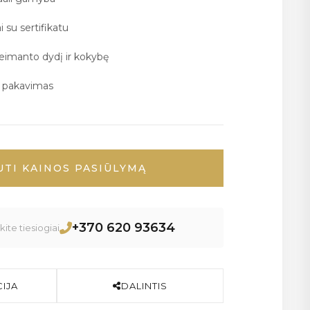
i su sertifikatu
deimanto dydį ir kokybę
ų pakavimas
UTI KAINOS PASIŪLYMĄ
+370 620 93634
ite tiesiogiai
IJA
DALINTIS