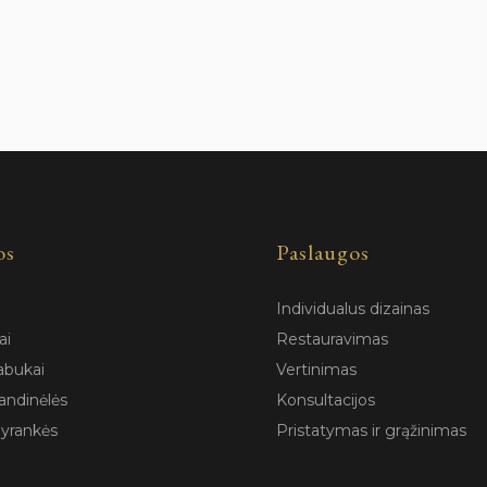
os
Paslaugos
Individualus dizainas
ai
Restauravimas
abukai
Vertinimas
andinėlės
Konsultacijos
pyrankės
Pristatymas ir grąžinimas