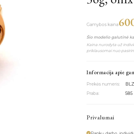
60
Gamybos kaina
Šio modelio galutinė k
Kaina nurodyta už individ
priklausomai nuo pasiri
Informacija apie ga
Prekės numeris:
BLZ
Praba:
585
Privalumai
Rankų darbo, indivi