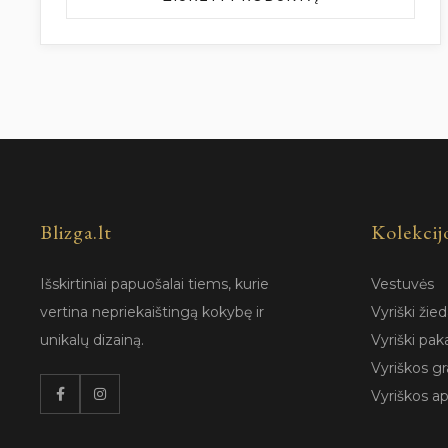
Blizga.lt
Kolekcij
Išskirtiniai papuošalai tiems, kurie
Vestuvės
vertina nepriekaištingą kokybę ir
Vyriški žied
unikalų dizainą.
Vyriški pak
Vyriškos gr
Vyriškos a