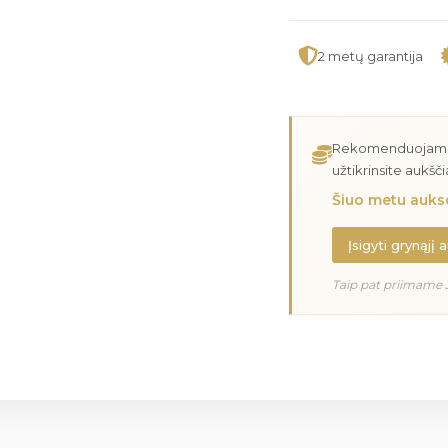
2 metų garantija
Rekomenduojame įs
užtikrinsite aukšč
Šiuo metu aukso
Įsigyti grynąjį 
Taip pat priimame 