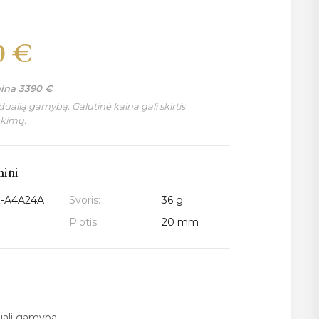
0
€
aina
3390
€
ualią gamybą. Galutinė kaina gali skirtis
nkimų.
mini
-A4A24A
Svoris:
36 g.
Plotis:
20 mm
duali gamyba