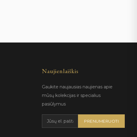
Naujienlaiškis
Gaukite naujausias naujienas apie
mūsų kolekcijas ir specialius
pasiūlymus
PRENUMERUOTI