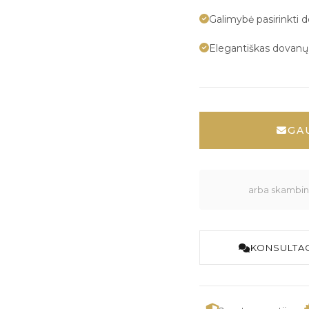
Galimybė pasirinkti 
Elegantiškas dovan
GA
arba skambink
KONSULTAC