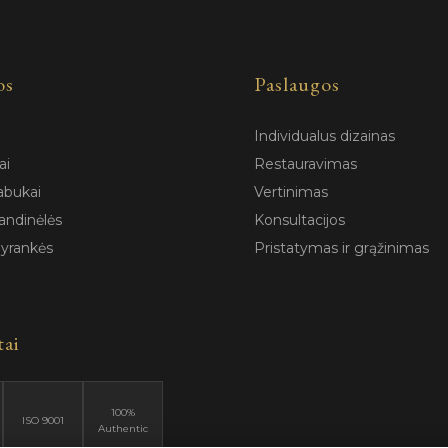
os
Paslaugos
Individualus dizainas
ai
Restauravimas
abukai
Vertinimas
andinėlės
Konsultacijos
pyrankės
Pristatymas ir grąžinimas
tai
100%
ISO 9001
Authentic