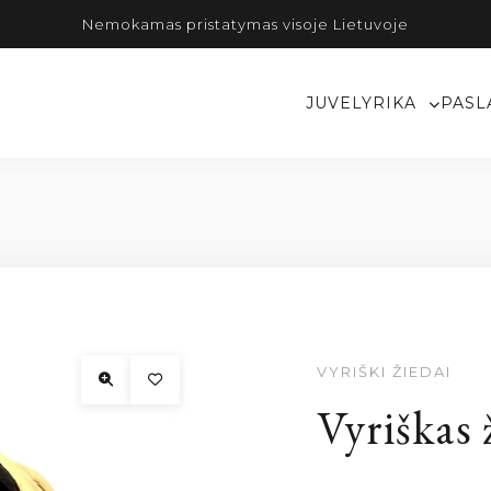
Nemokamas pristatymas visoje Lietuvoje
JUVELYRIKA
PASL
VYRIŠKI ŽIEDAI
Vyriškas 