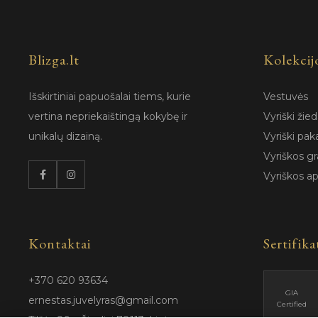
Blizga.lt
Kolekcij
Išskirtiniai papuošalai tiems, kurie
Vestuvės
vertina nepriekaištingą kokybę ir
Vyriški žied
unikalų dizainą.
Vyriški pak
Vyriškos gr
Vyriškos a
Kontaktai
Sertifika
+370 620 93634
GIA
ernestas.juvelyras@gmail.com
Certified