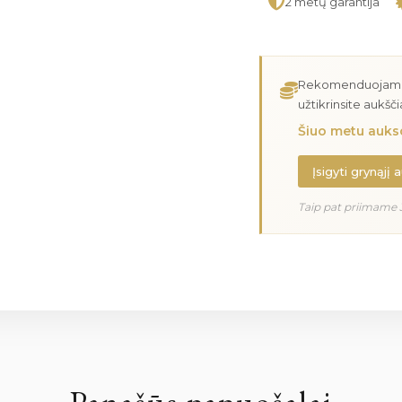
2 metų garantija
Rekomenduojame įs
užtikrinsite aukšč
Šiuo metu aukso
Įsigyti grynąjį 
Taip pat priimame 