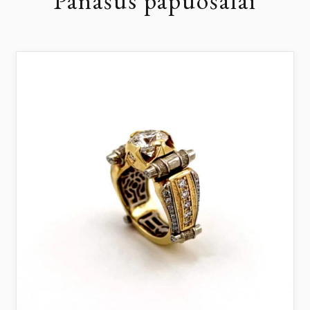
Panašūs papuošalai