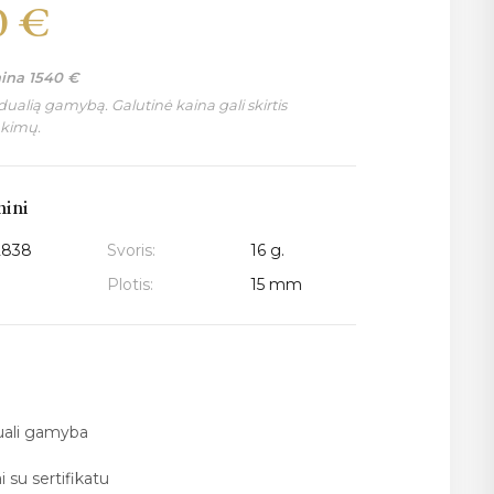
0
€
aina
1540
€
ualią gamybą. Galutinė kaina gali skirtis
nkimų.
mini
2838
Svoris:
16 g.
Plotis:
15 mm
duali gamyba
i su sertifikatu