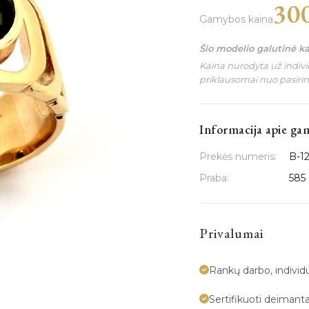
30
Gamybos kaina
Šio modelio galutinė k
Kaina nurodyta už individ
priklausomai nuo pasiri
Informacija apie ga
Prekės numeris:
B-1
Praba:
585
Privalumai
Rankų darbo, indivi
Sertifikuoti deimanta