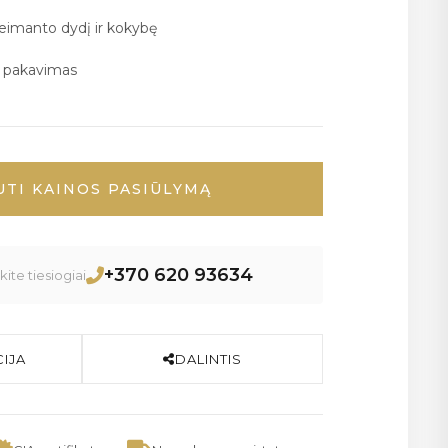
deimanto dydį ir kokybę
ų pakavimas
UTI KAINOS PASIŪLYMĄ
+370 620 93634
ite tiesiogiai
IJA
DALINTIS