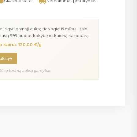
GIA sertifikatas
Nemokamas pristatymas
igyti grynąjį auksą tiesiogiai iš mūsų – taip
iausią 999 prabos kokybę ir skaidrią kainodarą.
 kaina: 120.00 €/g
auksą
Jūsų turimą auksą gamybai.