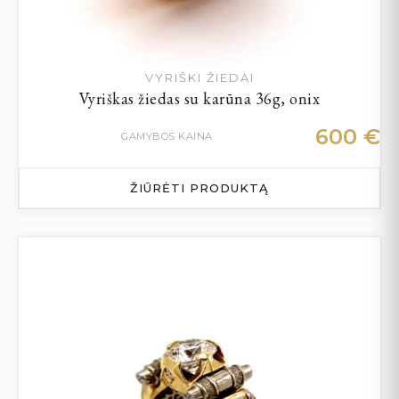
VYRIŠKI ŽIEDAI
Vyriškas žiedas su karūna 36g, onix
600
€
GAMYBOS KAINA
ŽIŪRĖTI PRODUKTĄ