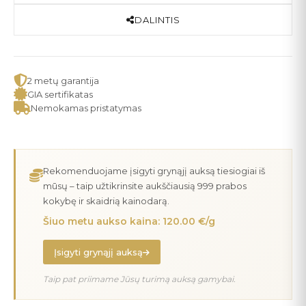
DALINTIS
2 metų garantija
GIA sertifikatas
Nemokamas pristatymas
Rekomenduojame įsigyti grynąjį auksą tiesiogiai iš
mūsų – taip užtikrinsite aukščiausią 999 prabos
kokybę ir skaidrią kainodarą.
Šiuo metu aukso kaina: 120.00 €/g
Įsigyti grynąjį auksą
Taip pat priimame Jūsų turimą auksą gamybai.