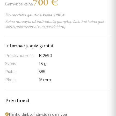
700
€
Gamybos kaina
Šio modelio galutinė kaina
2100
€
Kaina nurodyta už individualią gamybą. Galutinė kaina gali
skirtis priklausomai nuo pasirinkimų.
Informacija apie gamini
Prekės numeris:
B-2690
Svoris:
18 g.
Praba:
585
Plotis:
15 mm
Privalumai
Rankų darbo, individuali gamyba