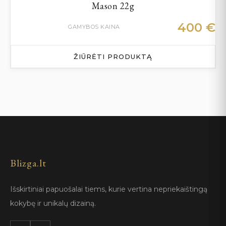
Mason 22g
400
€
GAMYBOS KAINA
ŽIŪRĖTI PRODUKTĄ
Blizga.lt
Išskirtiniai papuošalai tiems, kurie vertina nepriekaištingą
kokybę ir unikalų dizainą.