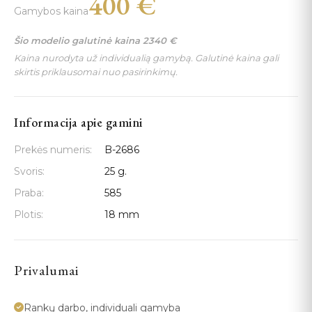
400
€
Gamybos kaina
Šio modelio galutinė kaina
2340
€
Kaina nurodyta už individualią gamybą. Galutinė kaina gali
skirtis priklausomai nuo pasirinkimų.
Informacija apie gamini
Prekės numeris:
B-2686
Svoris:
25 g.
Praba:
585
Plotis:
18 mm
Privalumai
Rankų darbo, individuali gamyba