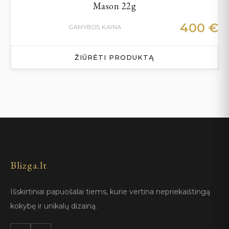
Mason 22g
400
€
GAMYBOS KAINA
ŽIŪRĖTI PRODUKTĄ
Blizga.lt
Išskirtiniai papuošalai tiems, kurie vertina nepriekaištingą
kokybę ir unikalų dizainą.