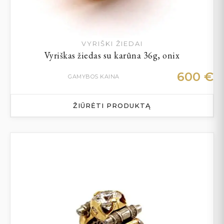
VYRIŠKI ŽIEDAI
Vyriškas žiedas su karūna 36g, onix
600
€
GAMYBOS KAINA
ŽIŪRĖTI PRODUKTĄ