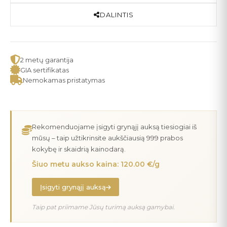
DALINTIS
2 metų garantija
GIA sertifikatas
Nemokamas pristatymas
Rekomenduojame įsigyti grynąjį auksą tiesiogiai iš
mūsų – taip užtikrinsite aukščiausią 999 prabos
kokybę ir skaidrią kainodarą.
Šiuo metu aukso kaina: 120.00 €/g
Įsigyti grynąjį auksą
Taip pat priimame Jūsų turimą auksą gamybai.