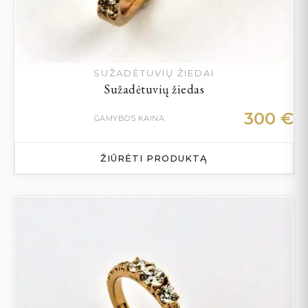
SUŽADĖTUVIŲ ŽIEDAI
Sužadėtuvių žiedas
300
€
GAMYBOS KAINA
ŽIŪRĖTI PRODUKTĄ