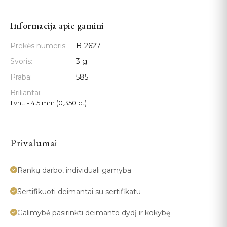
Informacija apie gamini
Prekės numeris:
B-2627
Svoris:
3 g.
Praba:
585
Briliantai:
1 vnt. - 4.5 mm (0,350 ct)
Privalumai
Rankų darbo, individuali gamyba
Sertifikuoti deimantai su sertifikatu
Galimybė pasirinkti deimanto dydį ir kokybę