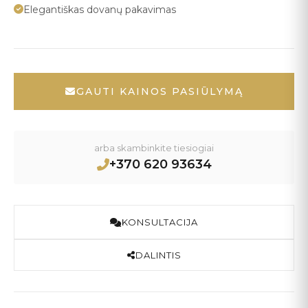
Elegantiškas dovanų pakavimas
GAUTI KAINOS PASIŪLYMĄ
arba skambinkite tiesiogiai
+370 620 93634
KONSULTACIJA
DALINTIS