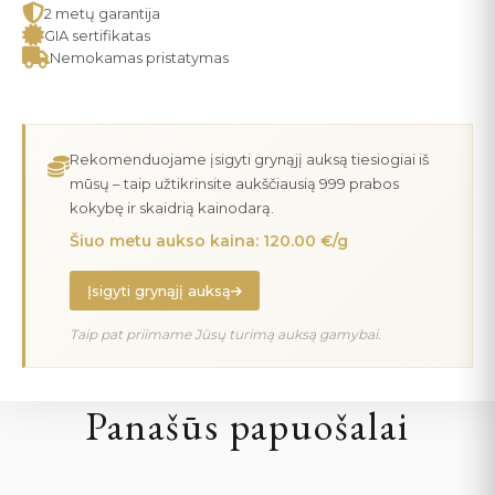
2 metų garantija
GIA sertifikatas
Nemokamas pristatymas
Rekomenduojame įsigyti grynąjį auksą tiesiogiai iš
mūsų – taip užtikrinsite aukščiausią 999 prabos
kokybę ir skaidrią kainodarą.
Šiuo metu aukso kaina: 120.00 €/g
Įsigyti grynąjį auksą
Taip pat priimame Jūsų turimą auksą gamybai.
Panašūs papuošalai