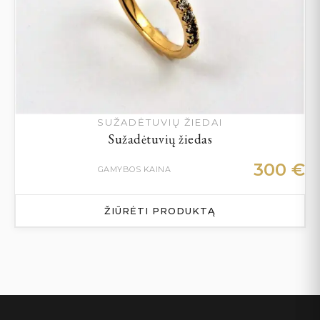
SUŽADĖTUVIŲ ŽIEDAI
Sužadėtuvių žiedas
300
€
GAMYBOS KAINA
ŽIŪRĖTI PRODUKTĄ