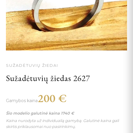
SUŽADĖTUVIŲ ŽIEDAI
Sužadėtuvių žiedas 2627
200
€
Gamybos kaina
Šio modelio galutinė kaina
1740
€
Kaina nurodyta už individualią gamybą. Galutinė kaina gali
skirtis priklausomai nuo pasirinkimų.