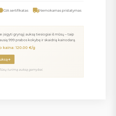
GIA sertifikatas
Nemokamas pristatymas
igyti grynąjį auksą tiesiogiai iš mūsų – taip
iausią 999 prabos kokybę ir skaidrią kainodarą.
 kaina: 120.00 €/g
auksą
Jūsų turimą auksą gamybai.