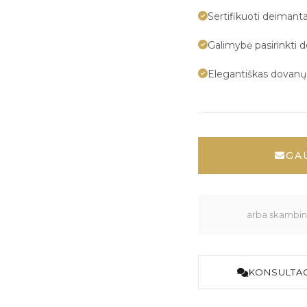
Sertifikuoti deimanta
Galimybė pasirinkti 
Elegantiškas dovan
GA
arba skambink
KONSULTAC