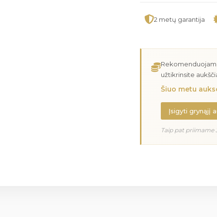
2 metų garantija
Rekomenduojame įs
užtikrinsite aukšč
Šiuo metu aukso
Įsigyti grynąjį 
Taip pat priimame 