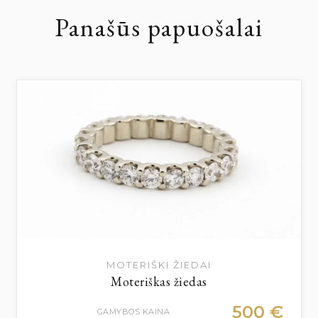
Panašūs papuošalai
MOTERIŠKI ŽIEDAI
Moteriškas žiedas
500
€
GAMYBOS KAINA