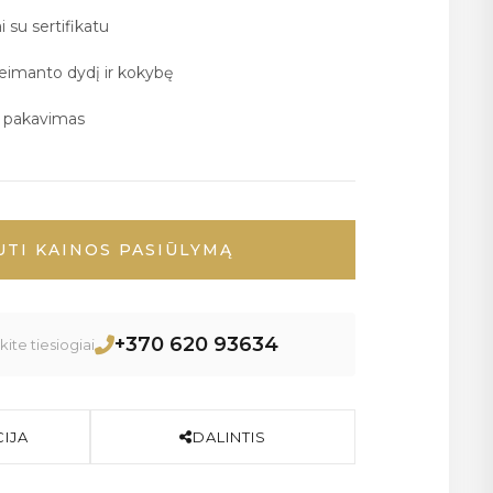
i su sertifikatu
deimanto dydį ir kokybę
ų pakavimas
UTI KAINOS PASIŪLYMĄ
+370 620 93634
ite tiesiogiai
IJA
DALINTIS