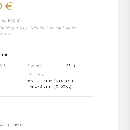
0
€
aina
940
€
ualią gamybą. Galutinė kaina gali skirtis
nkimų.
mini
617
Svoris:
3.5 g.
Briliantai:
6 vnt. - 1.2 mm (0,008 ct)
1 vnt. - 3.5 mm (0,160 ct)
duali gamyba