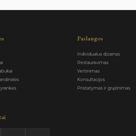
os
Paslaugos
Individualus dizainas
ai
Restauravimas
abukai
Vertinimas
andinėlės
Konsultacijos
pyrankės
Pristatymas ir grąžinimas
tai