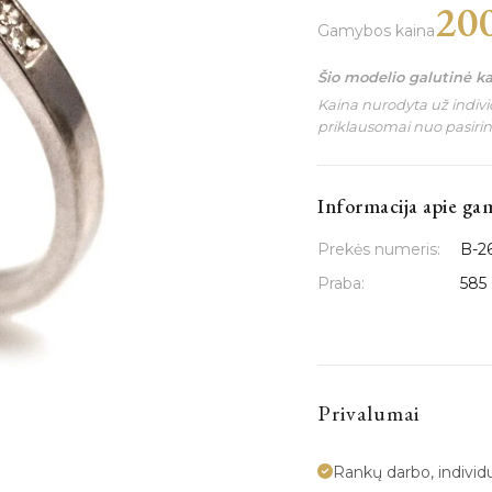
20
Gamybos kaina
Šio modelio galutinė k
Kaina nurodyta už individ
priklausomai nuo pasiri
Informacija apie ga
Prekės numeris:
B-2
Praba:
585
Privalumai
Rankų darbo, indivi