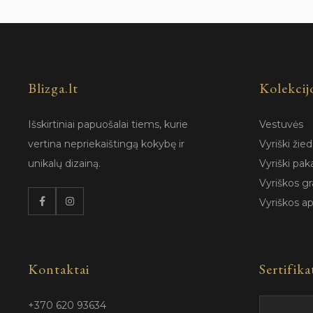
Blizga.lt
Kolekcij
Išskirtiniai papuošalai tiems, kurie
Vestuvės
vertina nepriekaištingą kokybę ir
Vyriški žied
unikalų dizainą.
Vyriški pak
Vyriškos gr
Vyriškos a
Kontaktai
Sertifika
+370 620 93634