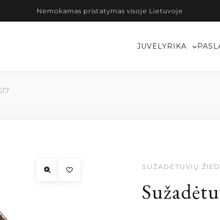
Nemokamas pristatymas visoje Lietuvoje
JUVELYRIKA
PASL
617
SUŽADĖTUVIŲ ŽIED
Sužadėtu