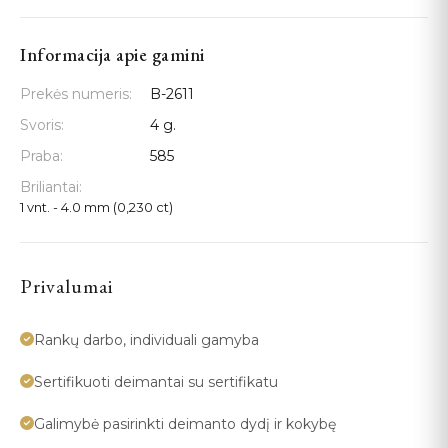
Informacija apie gamini
Prekės numeris:
B-2611
Svoris:
4 g.
Praba:
585
Briliantai:
1 vnt. - 4.0 mm (0,230 ct)
Privalumai
Rankų darbo, individuali gamyba
Sertifikuoti deimantai su sertifikatu
Galimybė pasirinkti deimanto dydį ir kokybę