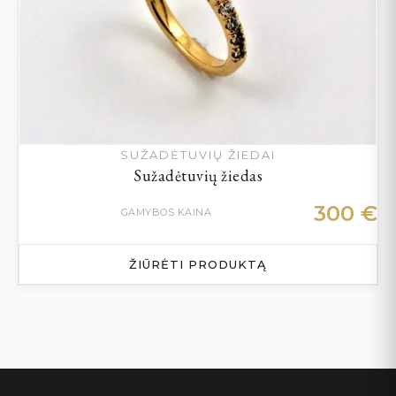
SUŽADĖTUVIŲ ŽIEDAI
Sužadėtuvių žiedas
300
€
GAMYBOS KAINA
ŽIŪRĖTI PRODUKTĄ