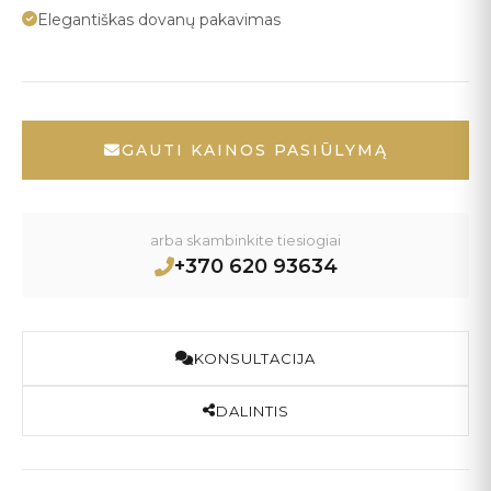
Elegantiškas dovanų pakavimas
GAUTI KAINOS PASIŪLYMĄ
arba skambinkite tiesiogiai
+370 620 93634
KONSULTACIJA
DALINTIS