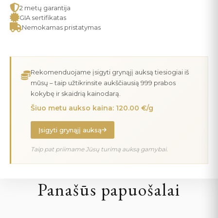
2 metų garantija
GIA sertifikatas
Nemokamas pristatymas
Rekomenduojame įsigyti grynąjį auksą tiesiogiai iš
mūsų – taip užtikrinsite aukščiausią 999 prabos
kokybę ir skaidrią kainodarą.
Šiuo metu aukso kaina: 120.00 €/g
Įsigyti grynąjį auksą
Taip pat priimame Jūsų turimą auksą gamybai.
Panašūs papuošalai