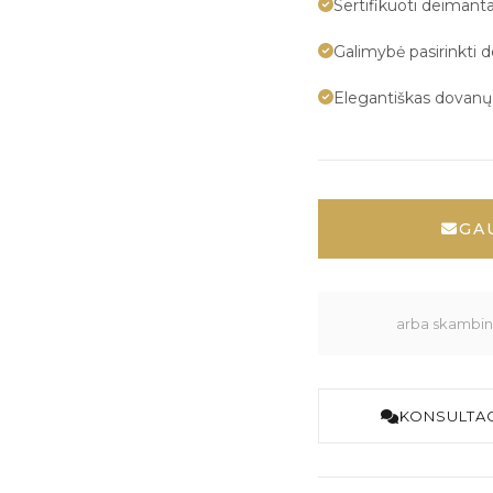
Sertifikuoti deimanta
Galimybė pasirinkti 
Elegantiškas dovan
GA
arba skambink
KONSULTAC