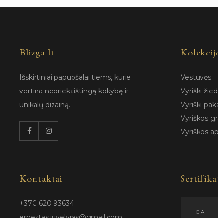
Blizga.lt
Kolekcij
Išskirtiniai papuošalai tiems, kurie
Vestuvės
vertina nepriekaištingą kokybę ir
Vyriški žied
unikalų dizainą.
Vyriški pak
Vyriškos gr
Vyriškos a
Kontaktai
Sertifika
+370 620 93634
GIA
ernestas.juvelyras@gmail.com