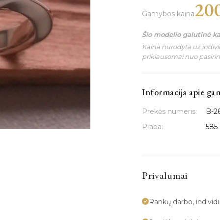
20
Gamybos kaina
Šio modelio galutinė k
Kaina nurodyta už individ
priklausomai nuo pasiri
Informacija apie ga
Prekės numeris:
B-2
Praba:
585
Privalumai
Rankų darbo, indivi