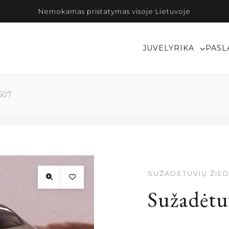
Nemokamas pristatymas visoje Lietuvoje
JUVELYRIKA
PASL
2607
SUŽADĖTUVIŲ ŽIED
Sužadėtu