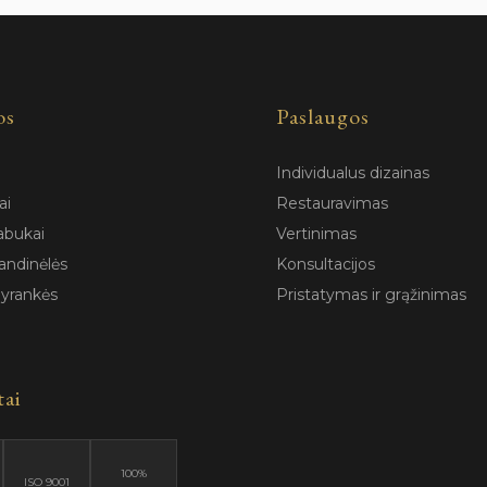
os
Paslaugos
Individualus dizainas
ai
Restauravimas
abukai
Vertinimas
andinėlės
Konsultacijos
pyrankės
Pristatymas ir grąžinimas
tai
100%
ISO 9001