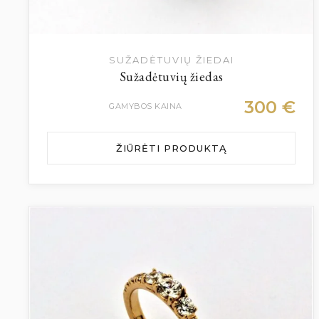
SUŽADĖTUVIŲ ŽIEDAI
Sužadėtuvių žiedas
300
€
GAMYBOS KAINA
ŽIŪRĖTI PRODUKTĄ