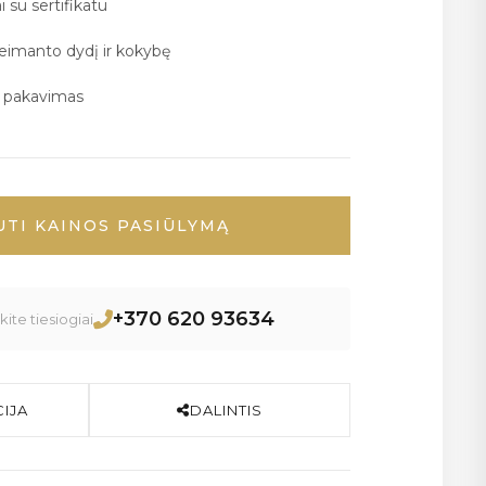
i su sertifikatu
deimanto dydį ir kokybę
ų pakavimas
UTI KAINOS PASIŪLYMĄ
+370 620 93634
ite tiesiogiai
IJA
DALINTIS