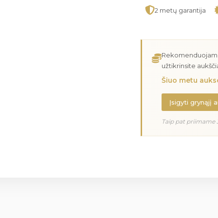
2 metų garantija
Rekomenduojame įs
užtikrinsite aukšč
Šiuo metu aukso
Įsigyti grynąjį 
Taip pat priimame 