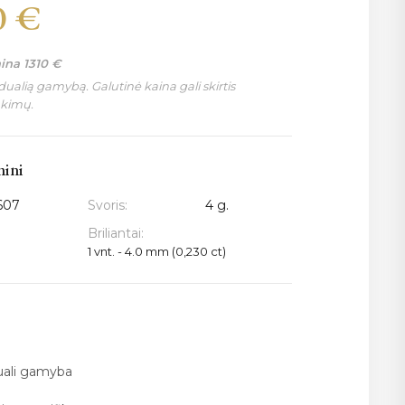
0
€
aina
1310
€
ualią gamybą. Galutinė kaina gali skirtis
nkimų.
mini
607
Svoris:
4 g.
Briliantai:
1 vnt. - 4.0 mm (0,230 ct)
duali gamyba