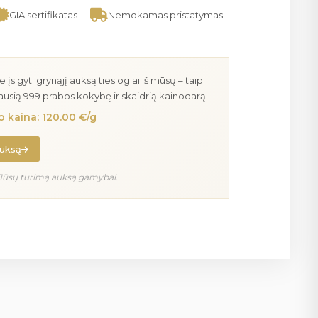
GIA sertifikatas
Nemokamas pristatymas
igyti grynąjį auksą tiesiogiai iš mūsų – taip
iausią 999 prabos kokybę ir skaidrią kainodarą.
 kaina: 120.00 €/g
auksą
Jūsų turimą auksą gamybai.