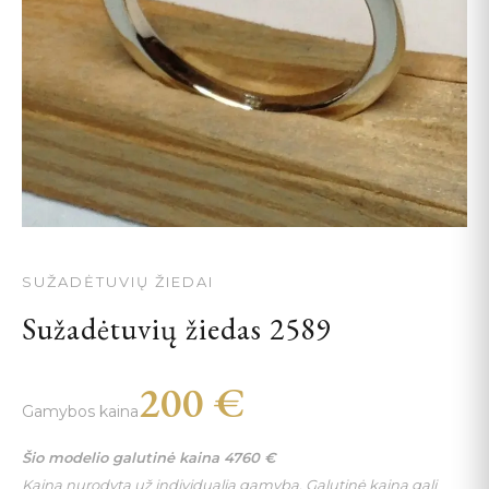
SUŽADĖTUVIŲ ŽIEDAI
Sužadėtuvių žiedas 2589
200
€
Gamybos kaina
Šio modelio galutinė kaina
4760
€
Kaina nurodyta už individualią gamybą. Galutinė kaina gali