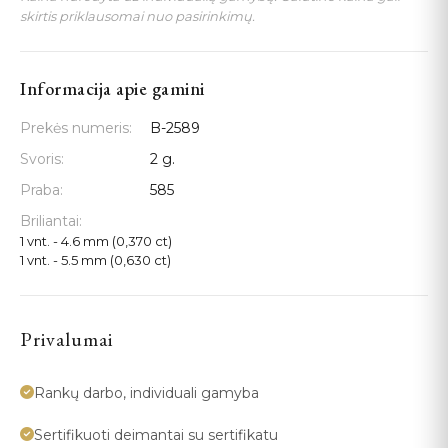
skirtis priklausomai nuo pasirinkimų.
Informacija apie gamini
Prekės numeris:
B-2589
Svoris:
2 g.
Praba:
585
Briliantai:
1 vnt. - 4.6 mm (0,370 ct)
1 vnt. - 5.5 mm (0,630 ct)
Privalumai
Rankų darbo, individuali gamyba
Sertifikuoti deimantai su sertifikatu