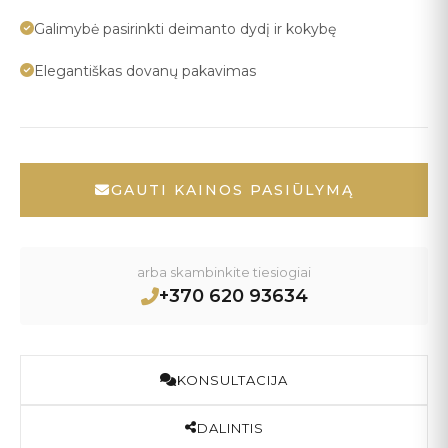
Galimybė pasirinkti deimanto dydį ir kokybę
Elegantiškas dovanų pakavimas
GAUTI KAINOS PASIŪLYMĄ
arba skambinkite tiesiogiai
+370 620 93634
KONSULTACIJA
DALINTIS