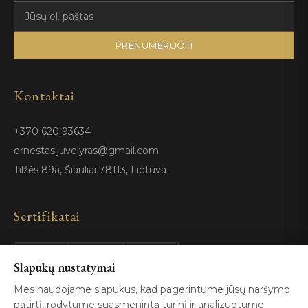
PRENUMERUOTI
Kontaktai
+370 620 93634
ernestas.juvelyras@gmail.com
Tilžės 89a, Šiauliai 78113, Lietuva
Sertifikatai
Slapukų nustatymai
GIA
100%
ISO 9001
Certified
Authentic
Mes naudojame slapukus, kad pagerintume jūsų naršymo
patirtį, rodytume suasmenintą turinį ir analizuotume