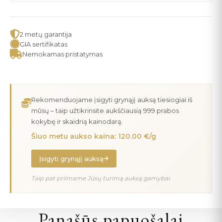
2 metų garantija
GIA sertifikatas
Nemokamas pristatymas
Rekomenduojame įsigyti grynąjį auksą tiesiogiai iš
mūsų – taip užtikrinsite aukščiausią 999 prabos
kokybę ir skaidrią kainodarą.
Šiuo metu aukso kaina: 120.00 €/g
Įsigyti grynąjį auksą
Taip pat priimame Jūsų turimą auksą gamybai.
Panašūs papuošalai