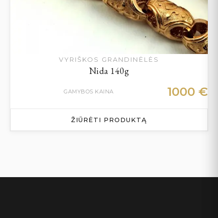
VYRIŠKOS GRANDINĖLĖS
Nida 140g
1000
€
GAMYBOS KAINA
ŽIŪRĖTI PRODUKTĄ