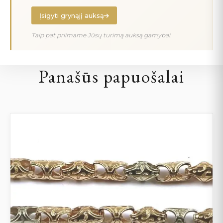
Įsigyti grynąjį auksą
Taip pat priimame Jūsų turimą auksą gamybai.
Panašūs papuošalai