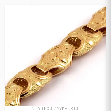
VYRIŠKOS APYRANKĖS