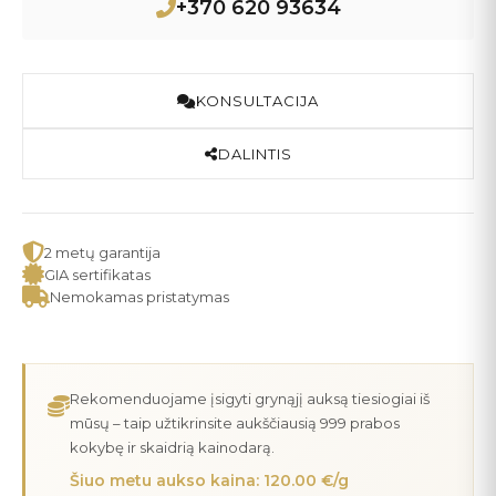
+370 620 93634
KONSULTACIJA
DALINTIS
2 metų garantija
GIA sertifikatas
Nemokamas pristatymas
Rekomenduojame įsigyti grynąjį auksą tiesiogiai iš
mūsų – taip užtikrinsite aukščiausią 999 prabos
kokybę ir skaidrią kainodarą.
Šiuo metu aukso kaina: 120.00 €/g