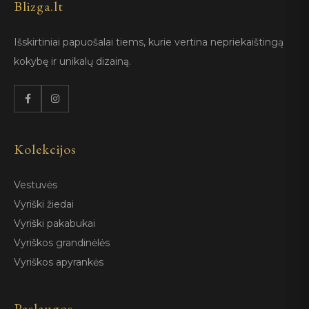
Blizga.lt
Išskirtiniai papuošalai tiems, kurie vertina nepriekaištingą
kokybę ir unikalų dizainą.
Kolekcijos
Vestuvės
Vyriški žiedai
Vyriški pakabukai
Vyriškos grandinėlės
Vyriškos apyrankės
Paslaugos