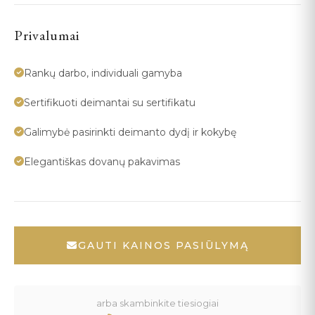
Privalumai
Rankų darbo, individuali gamyba
Sertifikuoti deimantai su sertifikatu
Galimybė pasirinkti deimanto dydį ir kokybę
Elegantiškas dovanų pakavimas
GAUTI KAINOS PASIŪLYMĄ
arba skambinkite tiesiogiai