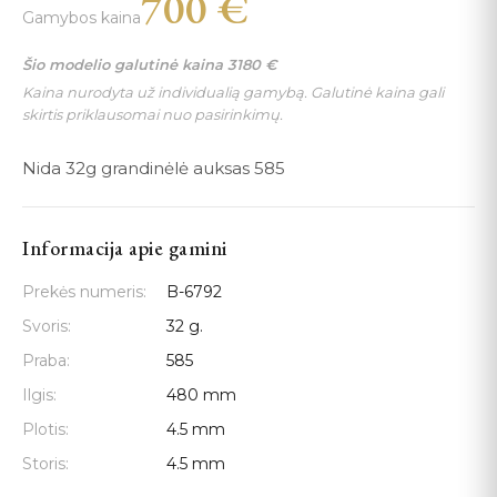
700
€
Gamybos kaina
Šio modelio galutinė kaina
3180
€
Kaina nurodyta už individualią gamybą. Galutinė kaina gali
skirtis priklausomai nuo pasirinkimų.
Nida 32g grandinėlė auksas 585
Informacija apie gamini
Prekės numeris:
B-6792
Svoris:
32 g.
Praba:
585
Ilgis:
480 mm
Plotis:
4.5 mm
Storis:
4.5 mm