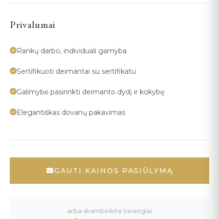
Privalumai
Rankų darbo, individuali gamyba
Sertifikuoti deimantai su sertifikatu
Galimybė pasirinkti deimanto dydį ir kokybę
Elegantiškas dovanų pakavimas
GAUTI KAINOS PASIŪLYMĄ
arba skambinkite tiesiogiai