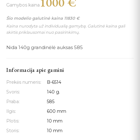
1000
€
Gamybos kaina
Šio modelio galutinė kaina
11830
€
Kaina nurodyta už individualią gamybą. Galutinė kaina gali
skirtis priklausomai nuo pasirinkimų.
Nida 140g grandinėlė auksas 585
Informacija apie gamini
Prekės numeris:
B-6514
Svoris:
140 g.
Praba:
585
Ilgis:
600 mm
Plotis:
10 mm
Storis:
10 mm