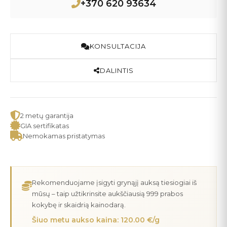
+370 620 93634
KONSULTACIJA
DALINTIS
2 metų garantija
GIA sertifikatas
Nemokamas pristatymas
Rekomenduojame įsigyti grynąjį auksą tiesiogiai iš
mūsų – taip užtikrinsite aukščiausią 999 prabos
kokybę ir skaidrią kainodarą.
Šiuo metu aukso kaina: 120.00 €/g