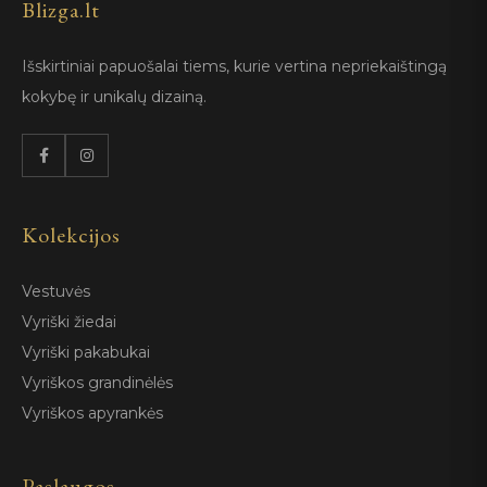
Blizga.lt
Išskirtiniai papuošalai tiems, kurie vertina nepriekaištingą
kokybę ir unikalų dizainą.
Kolekcijos
Vestuvės
Vyriški žiedai
Vyriški pakabukai
Vyriškos grandinėlės
Vyriškos apyrankės
Paslaugos