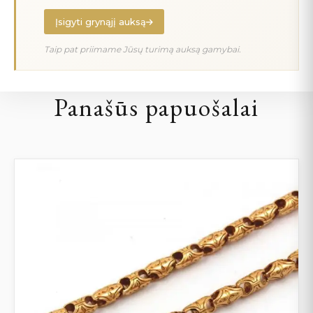
Įsigyti grynąjį auksą
Taip pat priimame Jūsų turimą auksą gamybai.
Panašūs papuošalai