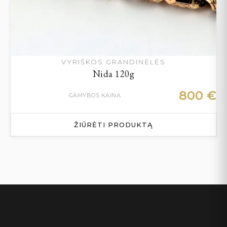
VYRIŠKOS GRANDINĖLĖS
Nida 120g
800
€
GAMYBOS KAINA
ŽIŪRĖTI PRODUKTĄ