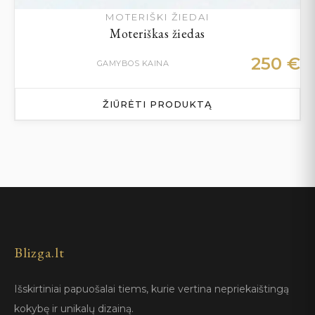
MOTERIŠKI ŽIEDAI
Moteriškas žiedas
250
€
GAMYBOS KAINA
ŽIŪRĖTI PRODUKTĄ
Blizga.lt
Išskirtiniai papuošalai tiems, kurie vertina nepriekaištingą
kokybę ir unikalų dizainą.