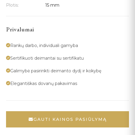
Plotis:
15 mm
Privalumai
Rankų darbo, individuali gamyba
Sertifikuoti deimantai su sertifikatu
Galimybė pasirinkti deimanto dydį ir kokybę
Elegantiškas dovanų pakavimas
GAUTI KAINOS PASIŪLYMĄ