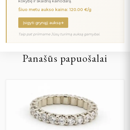
kokybę ir skaidrią kainodarą.
Šiuo metu aukso kaina: 120.00 €/g
Įsigyti grynąjį auksą
Taip pat priimame Jūsų turimą auksą gamybai.
Panašūs papuošalai