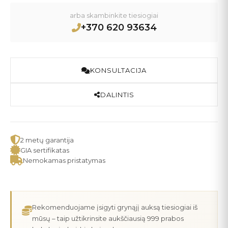
arba skambinkite tiesiogiai
+370 620 93634
KONSULTACIJA
DALINTIS
2 metų garantija
GIA sertifikatas
Nemokamas pristatymas
Rekomenduojame įsigyti grynąjį auksą tiesiogiai iš
mūsų – taip užtikrinsite aukščiausią 999 prabos