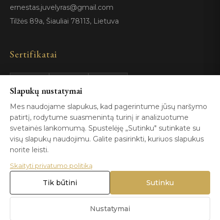
ernestas.juvelyras@gmail.com
Tilžės 89a, Šiauliai 78113, Lietuva
Sertifikatai
Slapukų nustatymai
GIA
100%
ISO 9001
Certified
Authentic
Mes naudojame slapukus, kad pagerintume jūsų naršymo
patirtį, rodytume suasmenintą turinį ir analizuotume
svetainės lankomumą. Spustelėję „Sutinku" sutinkate su
visų slapukų naudojimu. Galite pasirinkti, kuriuos slapukus
norite leisti.
Skaityti privatumo politiką
© 2026 Blizga.lt. Visos teisės saugomos. |
Privatumo politika
|
Naudojimo sąlygos
Tik būtini
Sutinku
Nustatymai