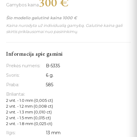
300
€
Gamybos kaina
Šio modelio galutinė kaina
1000
€
Kaina nurodyta už individualią gamybą. Galutinė kaina gali
skirtis priklausomai nuo pasirinkimų.
Informacija apie gamini
Prekės numeris:
B-5335
Svoris:
6 g.
Praba:
585
Briliantai:
2 vnt. - 1.0 mm (0,005 ct)
2 vnt. - 1.2 mm (0,008 ct)
2 vnt. - 1.3 mm (0,010 ct)
2 vnt. - 1.5 mm (0,015 ct)
2 vnt. - 1.8 mm (0,025 ct)
Ilgis:
13 mm