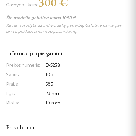
300
€
Gamybos kaina
Šio modelio galutinė kaina
1080
€
Kaina nurodyta už individualią gamybą. Galutinė kaina gali
skirtis priklausomai nuo pasirinkimų.
Informacija apie gamini
Prekės numeris:
B-5238
Svoris:
10 g.
Praba:
585
Ilgis:
23 mm
Plotis:
19 mm
Privalumai