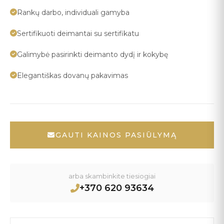
Rankų darbo, individuali gamyba
Sertifikuoti deimantai su sertifikatu
Galimybė pasirinkti deimanto dydį ir kokybę
Elegantiškas dovanų pakavimas
GAUTI KAINOS PASIŪLYMĄ
arba skambinkite tiesiogiai
+370 620 93634