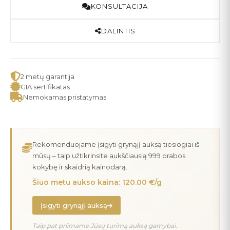
KONSULTACIJA
DALINTIS
2 metų garantija
GIA sertifikatas
Nemokamas pristatymas
Rekomenduojame įsigyti grynąjį auksą tiesiogiai iš
mūsų – taip užtikrinsite aukščiausią 999 prabos
kokybę ir skaidrią kainodarą.
Šiuo metu aukso kaina: 120.00 €/g
Įsigyti grynąjį auksą
Taip pat priimame Jūsų turimą auksą gamybai.