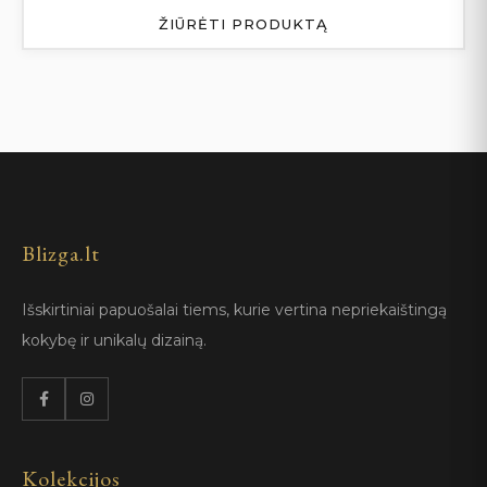
ŽIŪRĖTI PRODUKTĄ
Blizga.lt
Išskirtiniai papuošalai tiems, kurie vertina nepriekaištingą
kokybę ir unikalų dizainą.
Kolekcijos