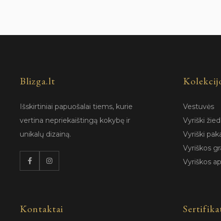
Blizga.lt
Kolekcij
Išskirtiniai papuošalai tiems, kurie
Vestuvės
vertina nepriekaištingą kokybę ir
Vyriški žied
unikalų dizainą.
Vyriški pak
Vyriškos gr
Vyriškos a
Kontaktai
Sertifika