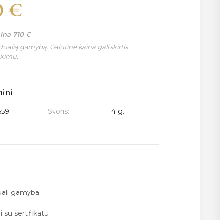
0
€
aina
710
€
ualią gamybą. Galutinė kaina gali skirtis
nkimų.
mini
559
Svoris:
4 g.
duali gamyba
i su sertifikatu