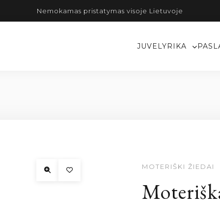
Nemokamas pristatymas visoje Lietuvoje
JUVELYRIKA
PASL
MOTERIŠKI ŽIEDAI
Moterišk