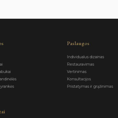
os
Paslaugos
Individualus dizainas
ai
Restauravimas
abukai
Vertinimas
andinėlės
Konsultacijos
pyrankės
Pristatymas ir grąžinimas
tai