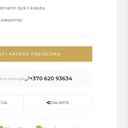
deimanto dydį ir kokybę
ų pakavimas
UTI KAINOS PASIŪLYMĄ
+370 620 93634
ite tiesiogiai
IJA
DALINTIS