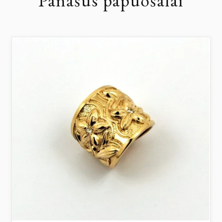
Panašūs papuošalai