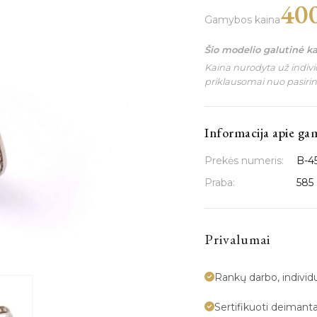
40
Gamybos kaina
Šio modelio galutinė k
Kaina nurodyta už individ
priklausomai nuo pasiri
Informacija apie ga
Prekės numeris:
B-4
Praba:
585
Privalumai
Rankų darbo, indivi
Sertifikuoti deimanta