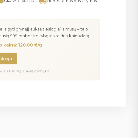
GIA sertifikatas
Nemokamas pristatymas
igyti grynąjį auksą tiesiogiai iš mūsų – taip
iausią 999 prabos kokybę ir skaidrią kainodarą.
 kaina: 120.00 €/g
auksą
Jūsų turimą auksą gamybai.