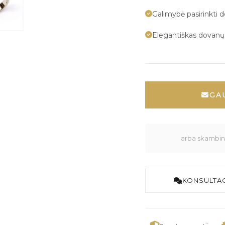
Galimybė pasirinkti 
Elegantiškas dovan
GA
arba skambink
KONSULTAC