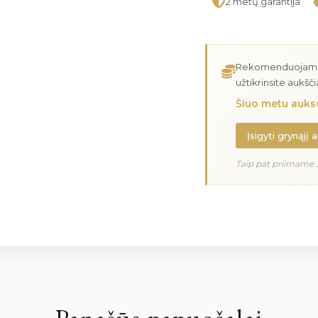
2 metų garantija
Rekomenduojame įs
užtikrinsite aukšč
Šiuo metu aukso
Įsigyti grynąjį 
Taip pat priimame 