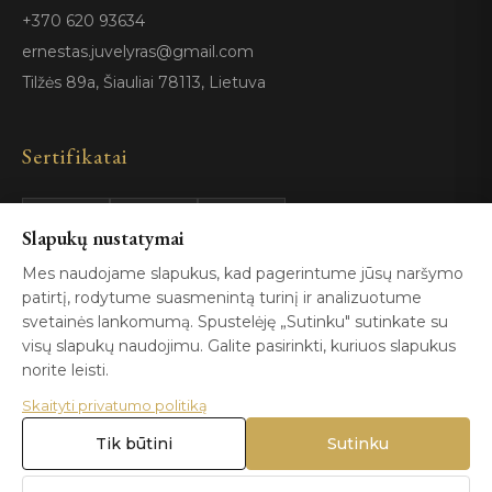
+370 620 93634
ernestas.juvelyras@gmail.com
Tilžės 89a, Šiauliai 78113, Lietuva
Sertifikatai
Slapukų nustatymai
GIA
100%
ISO 9001
Certified
Authentic
Mes naudojame slapukus, kad pagerintume jūsų naršymo
patirtį, rodytume suasmenintą turinį ir analizuotume
svetainės lankomumą. Spustelėję „Sutinku" sutinkate su
visų slapukų naudojimu. Galite pasirinkti, kuriuos slapukus
norite leisti.
Skaityti privatumo politiką
© 2026 Blizga.lt. Visos teisės saugomos. |
Privatumo politika
|
Naudojimo sąlygos
Tik būtini
Sutinku