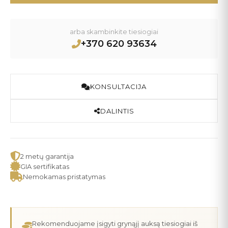
arba skambinkite tiesiogiai
+370 620 93634
KONSULTACIJA
DALINTIS
2 metų garantija
GIA sertifikatas
Nemokamas pristatymas
Rekomenduojame įsigyti grynąjį auksą tiesiogiai iš