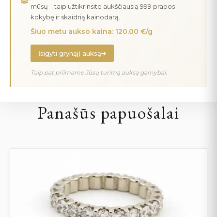
mūsų – taip užtikrinsite aukščiausią 999 prabos
kokybę ir skaidrią kainodarą.
Šiuo metu aukso kaina: 120.00 €/g
Įsigyti grynąjį auksą
Taip pat priimame Jūsų turimą auksą gamybai.
Panašūs papuošalai