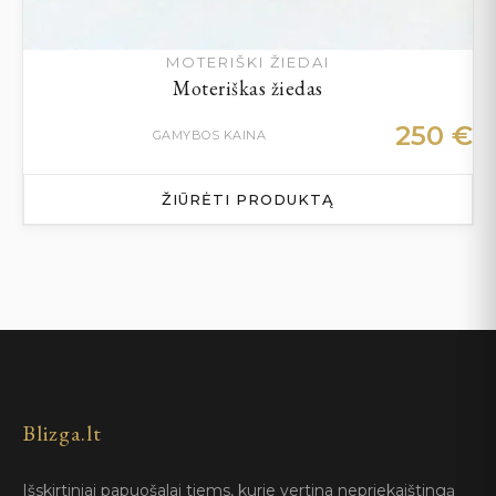
MOTERIŠKI ŽIEDAI
Moteriškas žiedas
250
€
GAMYBOS KAINA
ŽIŪRĖTI PRODUKTĄ
Blizga.lt
Išskirtiniai papuošalai tiems, kurie vertina nepriekaištingą