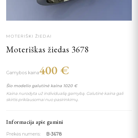
MOTERIŠKI ŽIEDAI
Moteriškas žiedas 3678
400
€
Gamybos kaina
Šio modelio galutinė kaina
1020
€
Kaina nurodyta už individualią gamybą. Galutinė kaina gali
skirtis priklausomai nuo pasirinkimų.
Informacija apie gamini
Prekės numeris:
B-3678