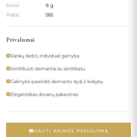
Svoris:
8 g.
Praba:
585
Privalumai
Rankų darbo, individuali gamyba
Sertifikuoti deimantai su sertifikatu
Galimybė pasirinkti deimanto dydį ir kokybę
Elegantiškas dovanų pakavimas
GAUTI KAINOS PASIŪLYMĄ