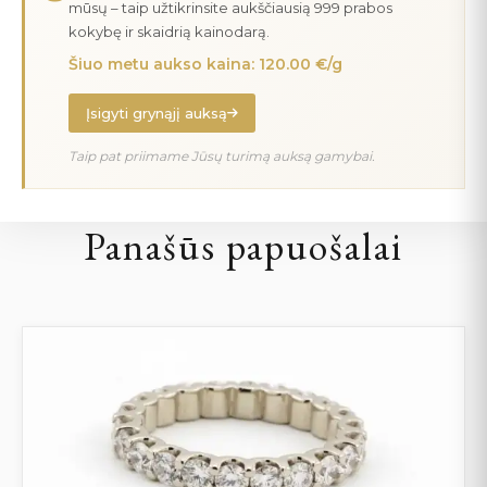
mūsų – taip užtikrinsite aukščiausią 999 prabos
kokybę ir skaidrią kainodarą.
Šiuo metu aukso kaina: 120.00 €/g
Įsigyti grynąjį auksą
Taip pat priimame Jūsų turimą auksą gamybai.
Panašūs papuošalai