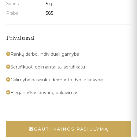
Svoris:
5 g.
Praba:
585
Privalumai
Rankų darbo, individuali gamyba
Sertifikuoti deimantai su sertifikatu
Galimybė pasirinkti deimanto dydį ir kokybę
Elegantiškas dovanų pakavimas
GAUTI KAINOS PASIŪLYMĄ