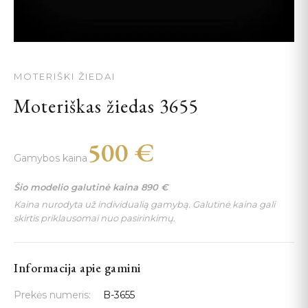
MOTERIŠKI ŽIEDAI
Moteriškas žiedas 3655
500
€
Gamybos kaina
Šio modelio galutinė kaina
890
€
Kaina nurodyta už individualią gamybą. Galutinė kaina gali
skirtis priklausomai nuo pasirinkimų.
Informacija apie gamini
Prekės numeris:
B-3655