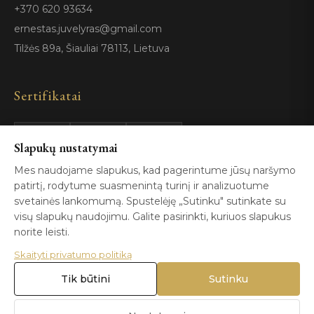
+370 620 93634
ernestas.juvelyras@gmail.com
Tilžės 89a, Šiauliai 78113, Lietuva
Sertifikatai
GIA
100%
Slapukų nustatymai
ISO 9001
Certified
Authentic
Mes naudojame slapukus, kad pagerintume jūsų naršymo
patirtį, rodytume suasmenintą turinį ir analizuotume
svetainės lankomumą. Spustelėję „Sutinku" sutinkate su
visų slapukų naudojimu. Galite pasirinkti, kuriuos slapukus
norite leisti.
Skaityti privatumo politiką
© 2026 Blizga.lt. Visos teisės saugomos. |
Privatumo politika
|
Naudojimo sąlygos
Tik būtini
Sutinku