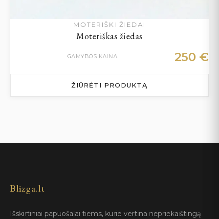
MOTERIŠKI ŽIEDAI
Moteriškas žiedas
250
€
GAMYBOS KAINA
ŽIŪRĖTI PRODUKTĄ
Blizga.lt
Išskirtiniai papuošalai tiems, kurie vertina nepriekaištingą