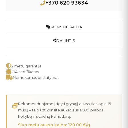
+370 620 93634
KONSULTACIJA
DALINTIS
2 metų garantija
GIA sertifikatas
Nemokamas pristatymas
Rekomenduojame įsigyti grynąjį auksą tiesiogiai iš
mūsų – taip užtikrinsite aukščiausią 999 prabos
kokybę ir skaidrią kainodarą.
Šiuo metu aukso kaina: 120.00 €/g