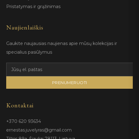
Pristatymas ir grąžinimas
Naujienlaiškis
Gaukite naujausias naujienas apie mūsų kolekcijas ir
specialius pasiūlymus
PRENUMERUOTI
Kontaktai
+370 620 93634
ernestas.juvelyras@gmail.com
Tilžės 89a, Šiauliai 78113, Lietuva