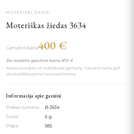
MOTERIŠKI ŽIEDAI
Moteriškas žiedas 3634
400
€
Gamybos kaina
Šio modelio galutinė kaina
870
€
Kaina nurodyta už individualią gamybą. Galutinė kaina gali
skirtis priklausomai nuo pasirinkimų.
Informacija apie gamini
Prekės numeris:
B-3634
Svoris:
6 g.
Praba:
585