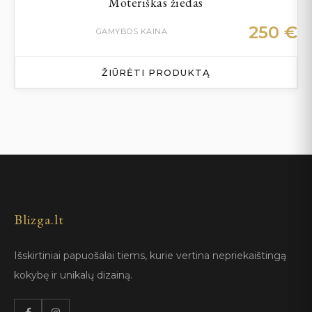
Moteriškas žiedas
250
€
GAMYBOS KAINA
ŽIŪRĖTI PRODUKTĄ
Blizga.lt
Išskirtiniai papuošalai tiems, kurie vertina nepriekaištingą
kokybę ir unikalų dizainą.