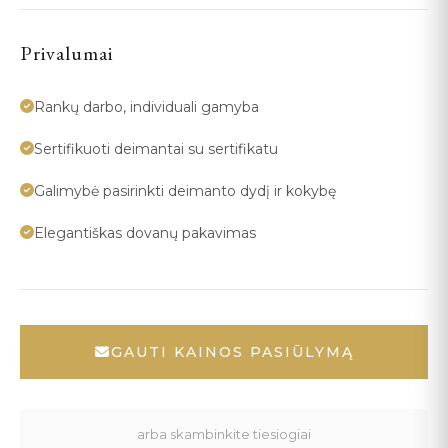
Privalumai
Rankų darbo, individuali gamyba
Sertifikuoti deimantai su sertifikatu
Galimybė pasirinkti deimanto dydį ir kokybę
Elegantiškas dovanų pakavimas
GAUTI KAINOS PASIŪLYMĄ
arba skambinkite tiesiogiai