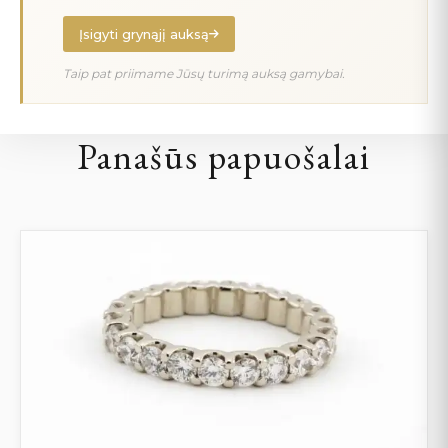
Įsigyti grynąjį auksą
Taip pat priimame Jūsų turimą auksą gamybai.
Panašūs papuošalai