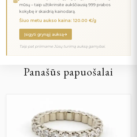
mūsų – taip užtikrinsite aukščiausią 999 prabos
kokybę ir skaidrią kainodarą.
Šiuo metu aukso kaina: 120.00 €/g
Įsigyti grynąjį auksą
Taip pat priimame Jūsų turimą auksą gamybai.
Panašūs papuošalai