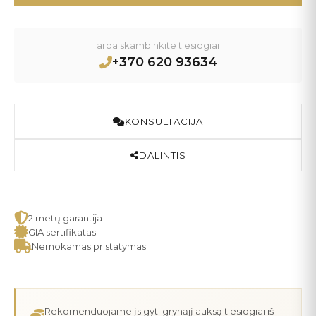
arba skambinkite tiesiogiai
+370 620 93634
KONSULTACIJA
DALINTIS
2 metų garantija
GIA sertifikatas
Nemokamas pristatymas
Rekomenduojame įsigyti grynąjį auksą tiesiogiai iš