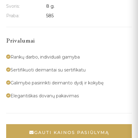
Svoris:
8 g.
Praba:
585
Privalumai
Rankų darbo, individuali gamyba
Sertifikuoti deimantai su sertifikatu
Galimybė pasirinkti deimanto dydį ir kokybę
Elegantiškas dovanų pakavimas
GAUTI KAINOS PASIŪLYMĄ