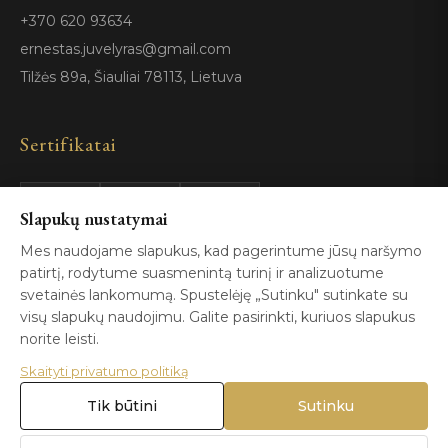
+370 620 93634
ernestas.juvelyras@gmail.com
Tilžės 89a, Šiauliai 78113, Lietuva
Sertifikatai
Slapukų nustatymai
GIA
100%
ISO 9001
Certified
Authentic
Mes naudojame slapukus, kad pagerintume jūsų naršymo
patirtį, rodytume suasmenintą turinį ir analizuotume
svetainės lankomumą. Spustelėję „Sutinku" sutinkate su
visų slapukų naudojimu. Galite pasirinkti, kuriuos slapukus
norite leisti.
Skaityti privatumo politiką
© 2026 Blizga.lt. Visos teisės saugomos. |
Privatumo politika
|
Naudojimo sąlygos
Tik būtini
Sutinku