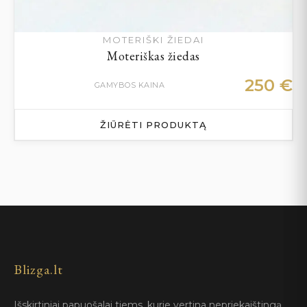
MOTERIŠKI ŽIEDAI
Moteriškas žiedas
250
€
GAMYBOS KAINA
ŽIŪRĖTI PRODUKTĄ
Blizga.lt
Išskirtiniai papuošalai tiems, kurie vertina nepriekaištingą