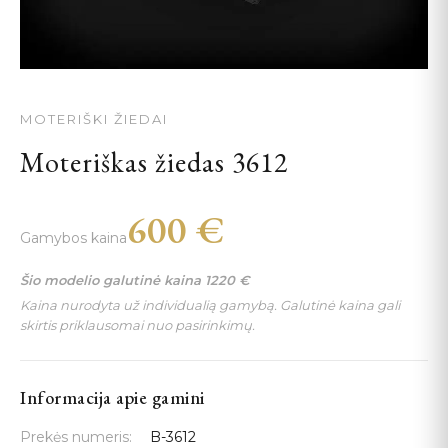
MOTERIŠKI ŽIEDAI
Moteriškas žiedas 3612
600
€
Gamybos kaina
Šio modelio galutinė kaina
1220
€
Kaina nurodyta už individualią gamybą. Galutinė kaina gali
skirtis priklausomai nuo pasirinkimų.
Informacija apie gamini
Prekės numeris:
B-3612