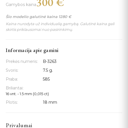
300
€
Gamybos kaina
Šio modelio galutinė kaina
1280
€
Kaina nurodyta už individualią gamybą. Galutinė kaina gali
skirtis priklausomai nuo pasirinkimų.
Informacija apie gamini
Prekės numeris:
B-3263
Svoris:
7.5 g.
Praba:
585
Briliantai:
16 vnt. - 1.5 mm (0,015 ct)
Plotis:
18 mm
Privalumai