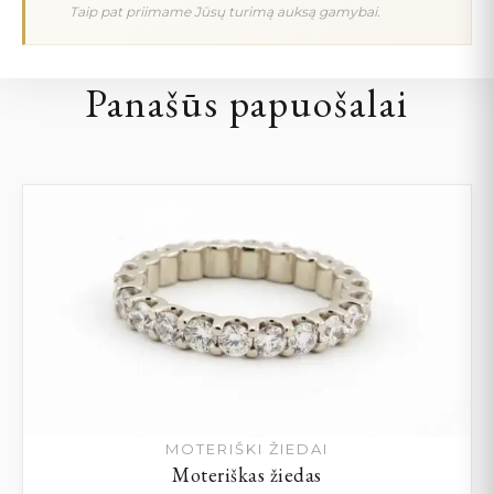
Taip pat priimame Jūsų turimą auksą gamybai.
Panašūs papuošalai
MOTERIŠKI ŽIEDAI
Moteriškas žiedas