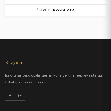
ŽIŪRĖTI PRODUKTĄ
Blizga.lt
Išskirtiniai papuošalai tiems, kurie vertina nepriekaištingą
kokybę ir unikalų dizainą.