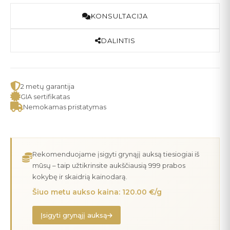
KONSULTACIJA
DALINTIS
2 metų garantija
GIA sertifikatas
Nemokamas pristatymas
Rekomenduojame įsigyti grynąjį auksą tiesiogiai iš
mūsų – taip užtikrinsite aukščiausią 999 prabos
kokybę ir skaidrią kainodarą.
Šiuo metu aukso kaina: 120.00 €/g
Įsigyti grynąjį auksą