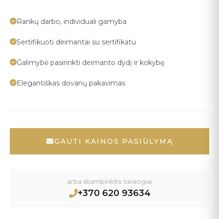
Rankų darbo, individuali gamyba
Sertifikuoti deimantai su sertifikatu
Galimybė pasirinkti deimanto dydį ir kokybę
Elegantiškas dovanų pakavimas
GAUTI KAINOS PASIŪLYMĄ
arba skambinkite tiesiogiai
+370 620 93634