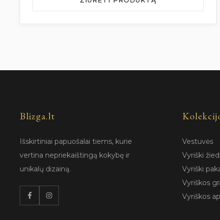
Blizga.lt
Kolekcij
Išskirtiniai papuošalai tiems, kurie
Vestuvės
vertina nepriekaištingą kokybę ir
Vyriški žied
unikalų dizainą.
Vyriški pak
Vyriškos gr
Vyriškos a