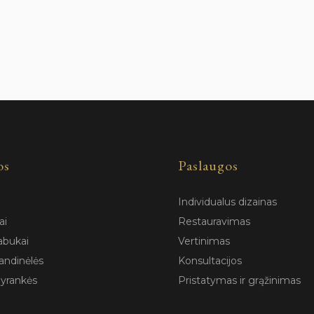
os
Paslaugos
Individualus dizainas
ai
Restauravimas
abukai
Vertinimas
andinėlės
Konsultacijos
pyrankės
Pristatymas ir grąžinimas