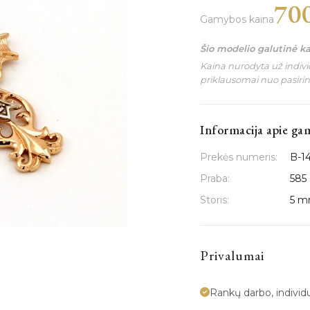
70
Gamybos kaina
Šio modelio galutinė k
Kaina nurodyta už individ
priklausomai nuo pasiri
Informacija apie ga
Prekės numeris:
B-1
Praba:
585
Storis:
5 
Privalumai
Rankų darbo, indivi