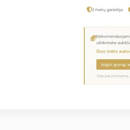
2 metų garantija
Rekomenduojame įs
užtikrinsite aukšč
Šiuo metu aukso
Įsigyti grynąjį 
Taip pat priimame 