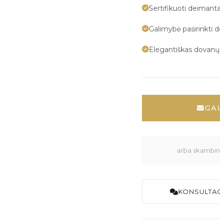
Sertifikuoti deimanta
Galimybė pasirinkti 
Elegantiškas dovan
GA
arba skambink
KONSULTAC