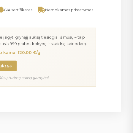
GIA sertifikatas
Nemokamas pristatymas
igyti grynąjį auksą tiesiogiai iš mūsų – taip
iausią 999 prabos kokybę ir skaidrią kainodarą.
 kaina: 120.00 €/g
auksą
Jūsų turimą auksą gamybai.