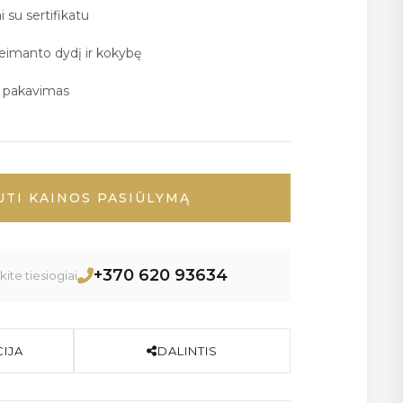
i su sertifikatu
deimanto dydį ir kokybę
ų pakavimas
UTI KAINOS PASIŪLYMĄ
+370 620 93634
ite tiesiogiai
IJA
DALINTIS