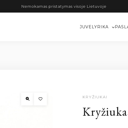
Nemokamas pristatymas visoje Lietuvoje
JUVELYRIKA
PASL
KRYŽIUKAI
Kryžiuka