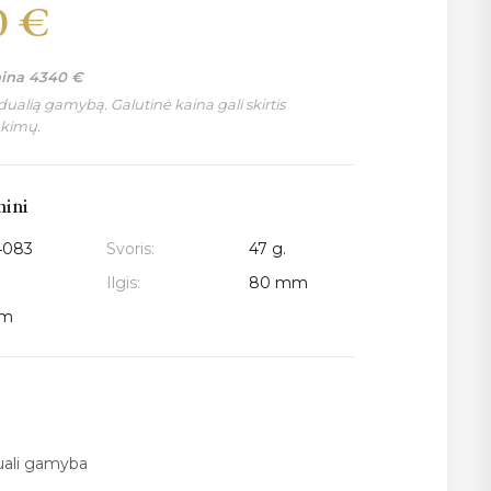
0
€
aina
4340
€
ualią gamybą. Galutinė kaina gali skirtis
nkimų.
mini
4083
Svoris:
47 g.
Ilgis:
80 mm
mm
duali gamyba