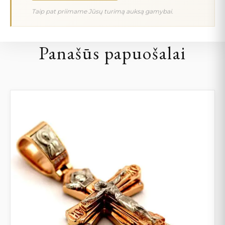
Taip pat priimame Jūsų turimą auksą gamybai.
Panašūs papuošalai