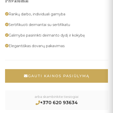
Privalumai
Rankų darbo, individuali gamyba
Sertifikuoti deimantai su sertifikatu
Galimybė pasirinkti deimanto dydį ir kokybę
Elegantiškas dovanų pakavimas
GAUTI KAINOS PASIŪLYMĄ
arba skambinkite tiesiogiai
+370 620 93634