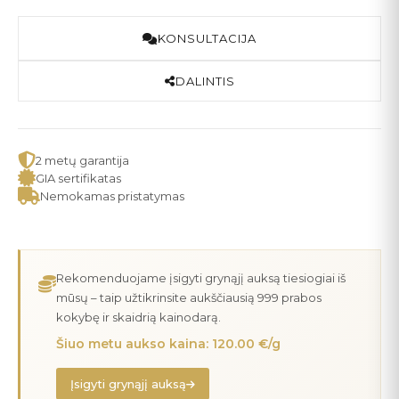
KONSULTACIJA
DALINTIS
2 metų garantija
GIA sertifikatas
Nemokamas pristatymas
Rekomenduojame įsigyti grynąjį auksą tiesiogiai iš
mūsų – taip užtikrinsite aukščiausią 999 prabos
kokybę ir skaidrią kainodarą.
Šiuo metu aukso kaina: 120.00 €/g
Įsigyti grynąjį auksą