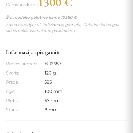
1300
€
Gamybos kaina
Šio modelio galutinė kaina
10580
€
Kaina nurodyta už individualią gamybą. Galutinė kaina gali
skirtis priklausomai nuo pasirinkimų.
Informacija apie gamini
Prekės numeris:
B-12687
Svoris:
120 g.
Praba:
585
Ilgis:
100 mm
Plotis:
67 mm
Storis:
8 mm