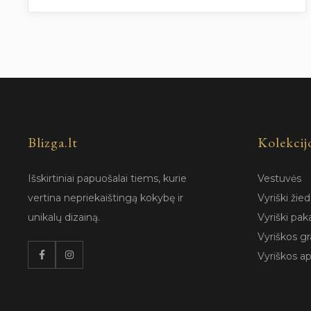
Blizga.lt
Kolekcij
Išskirtiniai papuošalai tiems, kurie
Vestuvės
vertina nepriekaištingą kokybę ir
Vyriški žied
unikalų dizainą.
Vyriški pak
Vyriškos gr
Vyriškos a