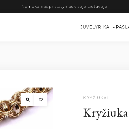
Nemokamas pristatymas visoje Lietuvoje
JUVELYRIKA
PASL
KRYŽIUKAI
Kryžiuka