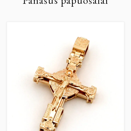
Panašūs papuošalai