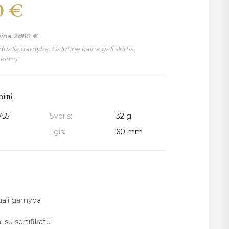
0
€
aina
2880
€
ualią gamybą. Galutinė kaina gali skirtis
nkimų.
mini
755
Svoris:
32 g.
Ilgis:
60 mm
duali gamyba
i su sertifikatu