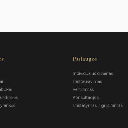
os
Paslaugos
Individualus dizainas
ai
Restauravimas
abukai
Vertinimas
andinėlės
Konsultacijos
pyrankės
Pristatymas ir grąžinimas