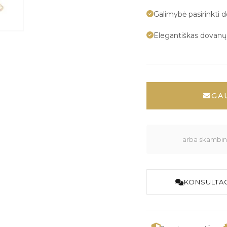
Galimybė pasirinkti 
Elegantiškas dovan
GA
arba skambink
KONSULTAC