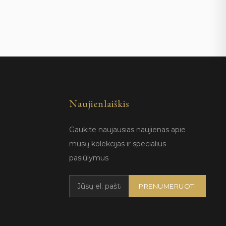
Naujienlaiškis
Gaukite naujausias naujienas apie
mūsų kolekcijas ir specialius
pasiūlymus
PRENUMERUOTI