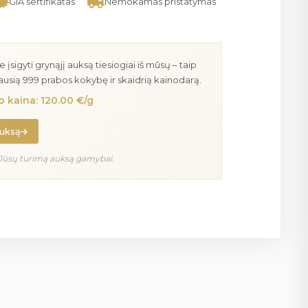
GIA sertifikatas
Nemokamas pristatymas
igyti grynąjį auksą tiesiogiai iš mūsų – taip
iausią 999 prabos kokybę ir skaidrią kainodarą.
 kaina: 120.00 €/g
auksą
Jūsų turimą auksą gamybai.