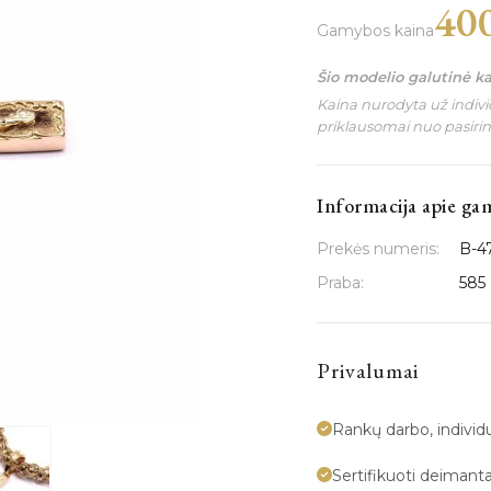
40
Gamybos kaina
Šio modelio galutinė k
Kaina nurodyta už individ
priklausomai nuo pasiri
Informacija apie ga
Prekės numeris:
B-4
Praba:
585
Privalumai
Rankų darbo, indivi
Sertifikuoti deimanta