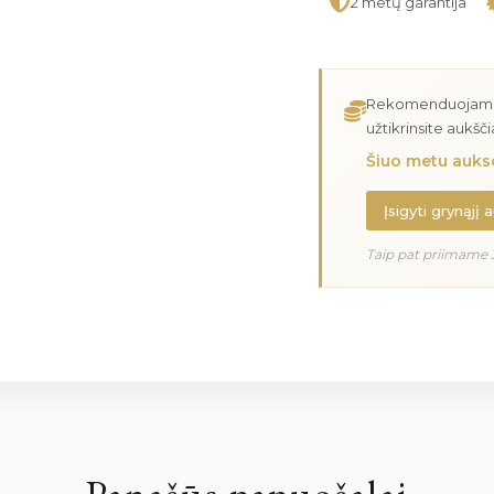
2 metų garantija
Rekomenduojame įs
užtikrinsite aukšč
Šiuo metu aukso
Įsigyti grynąjį 
Taip pat priimame 