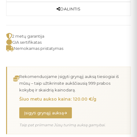
DALINTIS
2 metų garantija
GIA sertifikatas
Nemokamas pristatymas
Rekomenduojame įsigyti grynąjį auksą tiesiogiai iš
mūsų – taip užtikrinsite aukščiausią 999 prabos
kokybę ir skaidrią kainodarą.
Šiuo metu aukso kaina: 120.00 €/g
Įsigyti grynąjį auksą
Taip pat priimame Jūsų turimą auksą gamybai.