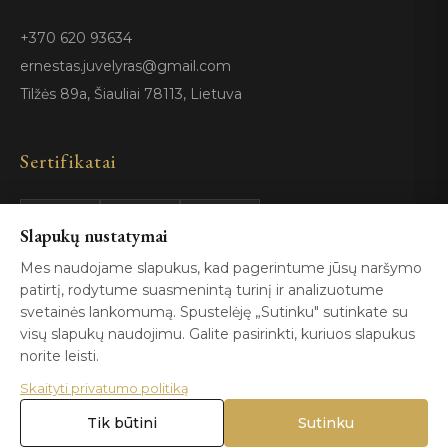
+370 620 93634
ernestas.juvelyras@gmail.com
Tilžės 89a, Šiauliai 78113, Lietuva
Sertifikatai
GIA
100%
Slapukų nustatymai
ISO 9001
Certified
Authentic
Mes naudojame slapukus, kad pagerintume jūsų naršymo
patirtį, rodytume suasmenintą turinį ir analizuotume
svetainės lankomumą. Spustelėję „Sutinku" sutinkate su
visų slapukų naudojimu. Galite pasirinkti, kuriuos slapukus
norite leisti.
Skaityti privatumo politiką
© 2026 Blizga.lt. Visos teisės saugomos. |
Privatumo politika
|
Naudojimo sąlygos
Tik būtini
Sutinku