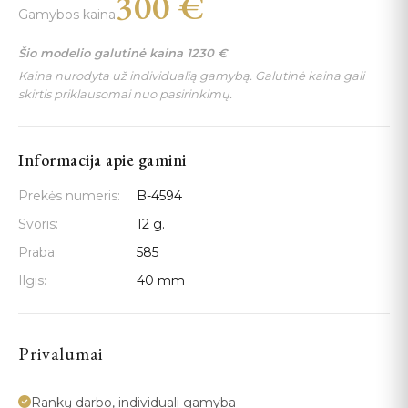
300
€
Gamybos kaina
Šio modelio galutinė kaina
1230
€
Kaina nurodyta už individualią gamybą. Galutinė kaina gali
skirtis priklausomai nuo pasirinkimų.
Informacija apie gamini
Prekės numeris:
B-4594
Svoris:
12 g.
Praba:
585
Ilgis:
40 mm
Privalumai
Rankų darbo, individuali gamyba