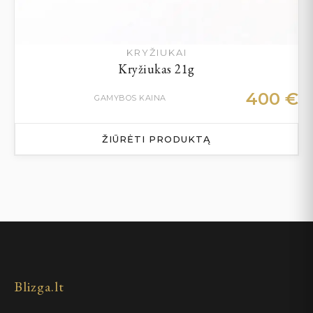
KRYŽIUKAI
Kryžiukas 21g
400
€
GAMYBOS KAINA
ŽIŪRĖTI PRODUKTĄ
Blizga.lt