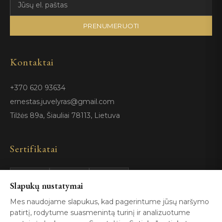
PRENUMERUOTI
Kontaktai
+370 620 93634
ernestas.juvelyras@gmail.com
Tilžės 89a, Šiauliai 78113, Lietuva
Sertifikatai
GIA
100%
Slapukų nustatymai
ISO 9001
Certified
Authentic
Mes naudojame slapukus, kad pagerintume jūsų naršymo
patirtį, rodytume suasmenintą turinį ir analizuotume