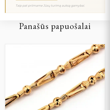
Taip pat priimame Jūsų turimą auksą gamybai.
Panašūs papuošalai