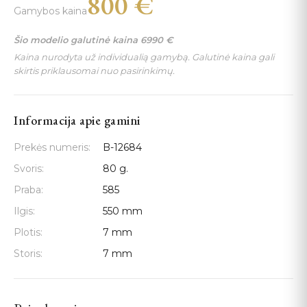
800
€
Gamybos kaina
Šio modelio galutinė kaina
6990
€
Kaina nurodyta už individualią gamybą. Galutinė kaina gali
skirtis priklausomai nuo pasirinkimų.
Informacija apie gamini
Prekės numeris:
B-12684
Svoris:
80 g.
Praba:
585
Ilgis:
550 mm
Plotis:
7 mm
Storis:
7 mm