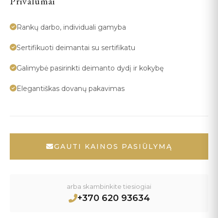
Privalumai
Rankų darbo, individuali gamyba
Sertifikuoti deimantai su sertifikatu
Galimybė pasirinkti deimanto dydį ir kokybę
Elegantiškas dovanų pakavimas
GAUTI KAINOS PASIŪLYMĄ
arba skambinkite tiesiogiai
+370 620 93634