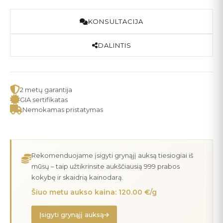
KONSULTACIJA
DALINTIS
2 metų garantija
GIA sertifikatas
Nemokamas pristatymas
Rekomenduojame įsigyti grynąjį auksą tiesiogiai iš
mūsų – taip užtikrinsite aukščiausią 999 prabos
kokybę ir skaidrią kainodarą.
Šiuo metu aukso kaina: 120.00 €/g
Įsigyti grynąjį auksą