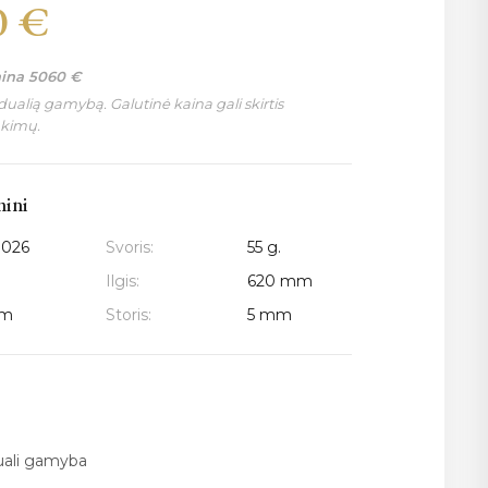
0
€
aina
5060
€
ualią gamybą. Galutinė kaina gali skirtis
nkimų.
mini
3026
Svoris:
55 g.
Ilgis:
620 mm
mm
Storis:
5 mm
duali gamyba