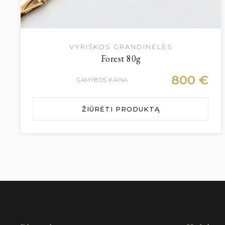
VYRIŠKOS GRANDINĖLĖS
Forest 80g
800
€
GAMYBOS KAINA
ŽIŪRĖTI PRODUKTĄ