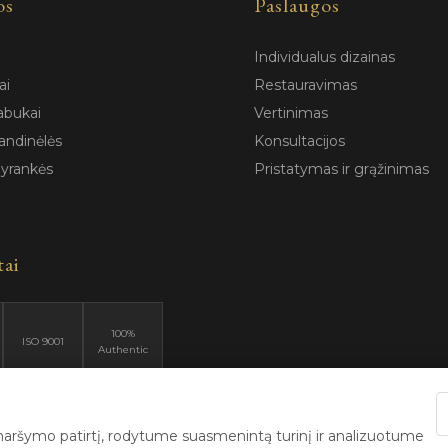
os
Paslaugos
Individualus dizainas
ai
Restauravimas
abukai
Vertinimas
andinėlės
Konsultacijos
pyrankės
Pristatymas ir grąžinimas
tai
100%
ISO 9001
Authentic
ršymo patirtį, rodytume suasmenintą turinį ir analizuotume