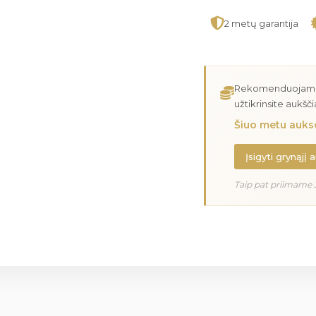
2 metų garantija
Rekomenduojame įs
užtikrinsite aukšč
Šiuo metu aukso
Įsigyti grynąjį 
Taip pat priimame 