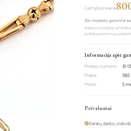
80
Gamybos kaina
Šio modelio galutinė k
Kaina nurodyta už individ
priklausomai nuo pasiri
Informacija apie ga
Prekės numeris:
B-1
Praba:
585
Plotis:
5 
Privalumai
Rankų darbo, indivi