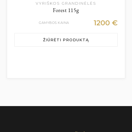
VYRIŠKOS GRANDINĖLĖS
Forest 115g
1200
€
GAMYBOS KAINA
ŽIŪRĖTI PRODUKTĄ