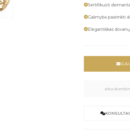
Sertifikuoti deimanta
Galimybė pasirinkti 
Elegantiškas dovan
GA
arba skambink
KONSULTAC