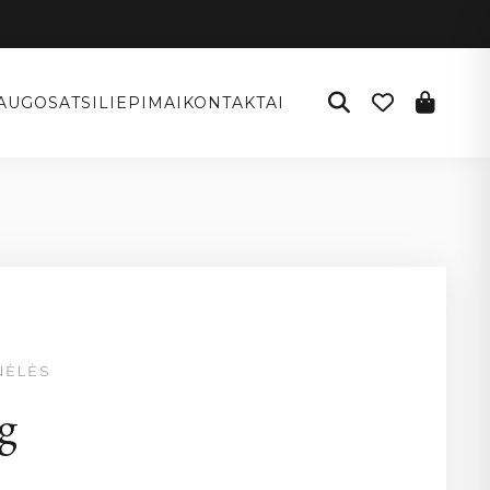
AUGOS
ATSILIEPIMAI
KONTAKTAI
NĖLĖS
g