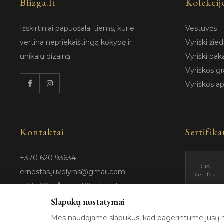
Blizga.lt
Kolekcij
Išskirtiniai papuošalai tiems, kurie
Vestuvės
vertina nepriekaištingą kokybę ir
Vyriški žied
unikalų dizainą.
Vyriški pak
Vyriškos gr
Vyriškos a
Kontaktai
Sertifika
+370 620 93634
GIA
ernestas.juvelyras@gmail.com
Certified
Tilžės 89a, Šiauliai 78113, Lietuva
Slapukų nustatymai
Mes naudojame slapukus, kad pagerintume jūsų na