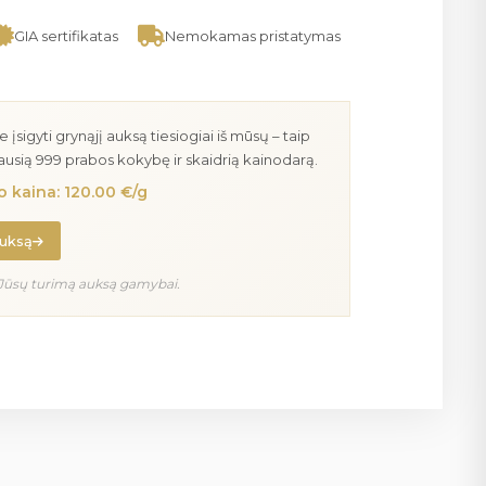
GIA sertifikatas
Nemokamas pristatymas
igyti grynąjį auksą tiesiogiai iš mūsų – taip
iausią 999 prabos kokybę ir skaidrią kainodarą.
 kaina: 120.00 €/g
auksą
Jūsų turimą auksą gamybai.