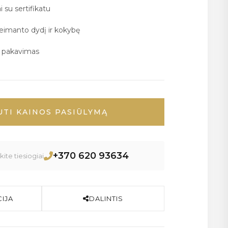
i su sertifikatu
deimanto dydį ir kokybę
ų pakavimas
UTI KAINOS PASIŪLYMĄ
+370 620 93634
ite tiesiogiai
IJA
DALINTIS