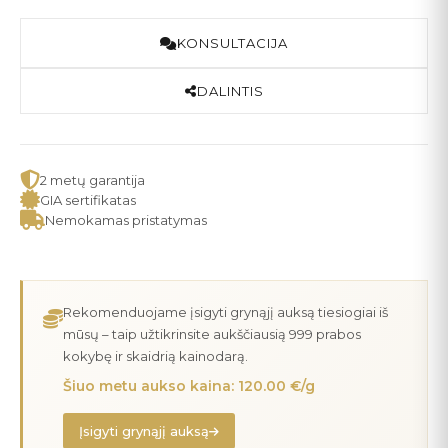
KONSULTACIJA
DALINTIS
2 metų garantija
GIA sertifikatas
Nemokamas pristatymas
Rekomenduojame įsigyti grynąjį auksą tiesiogiai iš
mūsų – taip užtikrinsite aukščiausią 999 prabos
kokybę ir skaidrią kainodarą.
Šiuo metu aukso kaina: 120.00 €/g
Įsigyti grynąjį auksą