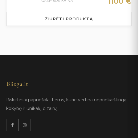
1100
€
GAMYBOS KAINA
ŽIŪRĖTI PRODUKTĄ
Blizga.lt
Išskirtiniai papuošalai tiems, kurie vertina nepriekaištingą
kokybę ir unikalų dizainą.