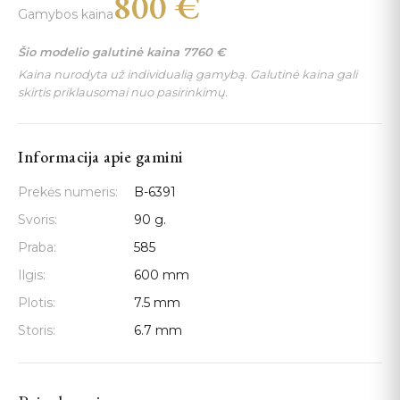
800
€
Gamybos kaina
Šio modelio galutinė kaina
7760
€
Kaina nurodyta už individualią gamybą. Galutinė kaina gali
skirtis priklausomai nuo pasirinkimų.
Informacija apie gamini
Prekės numeris:
B-6391
Svoris:
90 g.
Praba:
585
Ilgis:
600 mm
Plotis:
7.5 mm
Storis:
6.7 mm