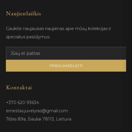
Naujienlaiškis
Gaukite naujausias naujienas apie mūsų kolekcijas ir
specialius pasiūlymus
PRENUMERUOTI
Kontaktai
+370 620 93634
ernestas.juvelyras@gmail.com
Tilžės 89a, Šiauliai 78113, Lietuva