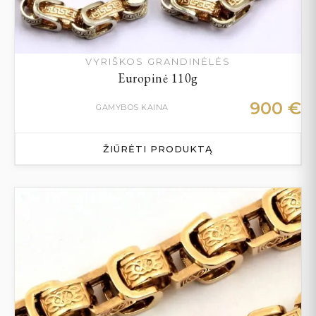
VYRIŠKOS GRANDINĖLĖS
Europinė 110g
900
€
GAMYBOS KAINA
ŽIŪRĖTI PRODUKTĄ