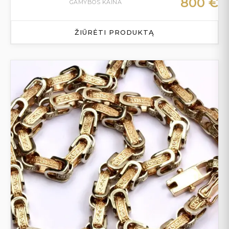
800
€
GAMYBOS KAINA
ŽIŪRĖTI PRODUKTĄ