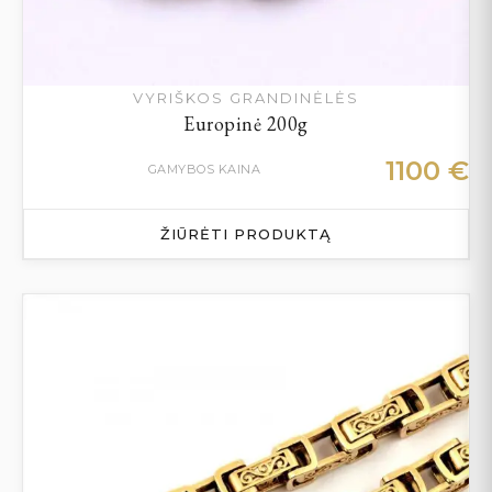
VYRIŠKOS GRANDINĖLĖS
Europinė 200g
1100
€
GAMYBOS KAINA
ŽIŪRĖTI PRODUKTĄ