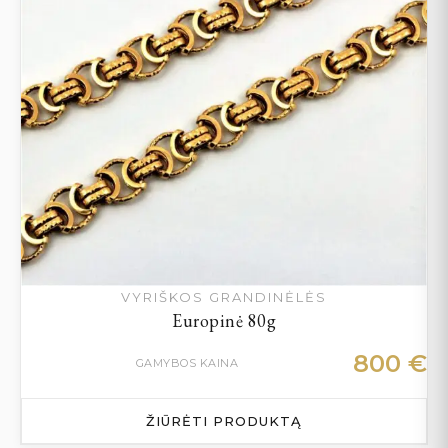
VYRIŠKOS GRANDINĖLĖS
Europinė 80g
800
€
GAMYBOS KAINA
ŽIŪRĖTI PRODUKTĄ