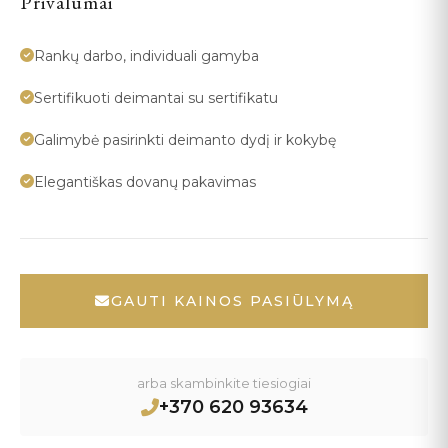
Privalumai
Rankų darbo, individuali gamyba
Sertifikuoti deimantai su sertifikatu
Galimybė pasirinkti deimanto dydį ir kokybę
Elegantiškas dovanų pakavimas
GAUTI KAINOS PASIŪLYMĄ
arba skambinkite tiesiogiai
+370 620 93634