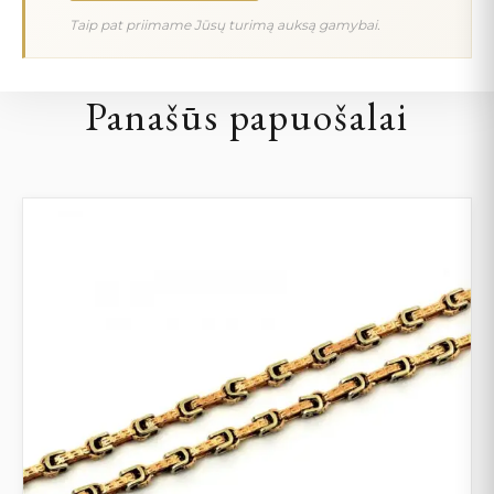
Taip pat priimame Jūsų turimą auksą gamybai.
Panašūs papuošalai